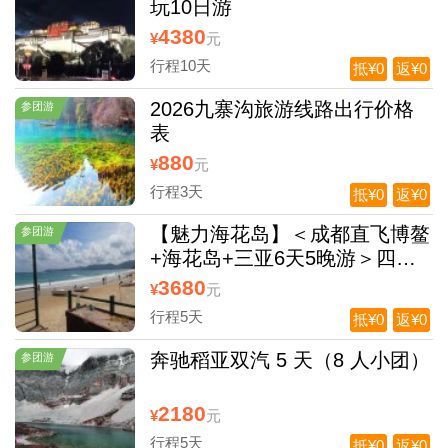
玩10日游
4380
¥
元
行程10天
抵¥0
返¥0
2026九寨沟旅游线路出行价格
参团游
表
880
¥
元
行程3天
抵¥0
返¥0
【魅力海花岛】＜成都直飞博鳌
参团游
+海花岛+三亚6天5晚游＞四川
独立发团，入住一晚海花岛欧堡
3680
¥
元
酒店
行程5天
抵¥0
返¥0
奔驰稻亚双汽 5 天（8 人小团）
参团游
2180
¥
元
行程5天
抵¥0
返¥0