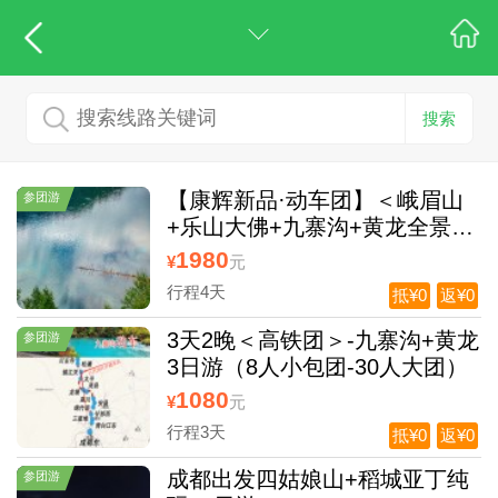
搜索
【康辉新品·动车团】＜峨眉山
参团游
+乐山大佛+九寨沟+黄龙全景动
车纯玩4日游＞双动贯穿四川4大
1980
¥
元
世界遗产
行程4天
抵¥0
返¥0
3天2晚＜高铁团＞-九寨沟+黄龙
参团游
3日游（8人小包团-30人大团）
1080
¥
元
行程3天
抵¥0
返¥0
成都出发四姑娘山+稻城亚丁纯
参团游