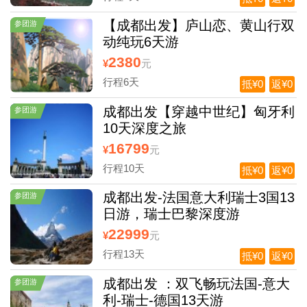
【成都出发】庐山恋、黄山行双
参团游
动纯玩6天游
2380
¥
元
行程6天
抵¥0
返¥0
成都出发【穿越中世纪】匈牙利
参团游
10天深度之旅
16799
¥
元
行程10天
抵¥0
返¥0
成都出发-法国意大利瑞士3国13
参团游
日游，瑞士巴黎深度游
22999
¥
元
行程13天
抵¥0
返¥0
成都出发 ：双飞畅玩法国-意大
参团游
利-瑞士-德国13天游