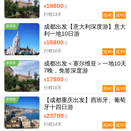
19800
¥
元
行程13天
抵¥0
返¥0
成都出发【意大利深度游】意大
参团游
利一地10日游
15800
¥
元
行程10天
抵¥0
返¥0
成都出发＜塞尔维亚＞一地10天
参团游
7晚，免签深度游
17800
¥
元
行程10天
抵¥0
返¥0
【成都重庆出发】西班牙、葡萄
参团游
牙十四日游
23799
¥
元
行程14天
抵¥0
返¥0