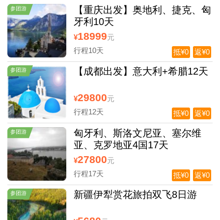
【重庆出发】奥地利、捷克、匈
参团游
牙利10天
18999
¥
元
行程10天
抵¥0
返¥0
【成都出发】意大利+希腊12天
参团游
29800
¥
元
行程12天
抵¥0
返¥0
匈牙利、斯洛文尼亚、塞尔维
参团游
亚、克罗地亚4国17天
27800
¥
元
行程17天
抵¥0
返¥0
新疆伊犁赏花旅拍双飞8日游
参团游