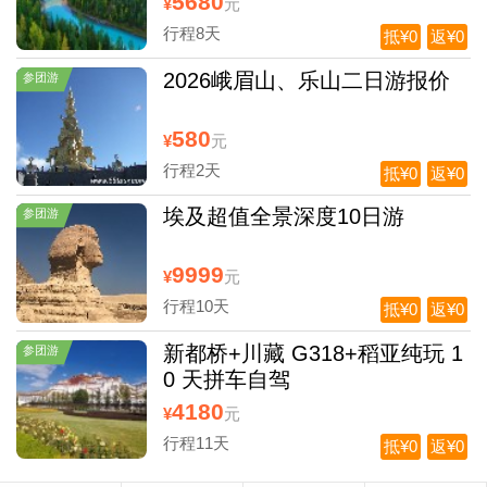
5680
¥
元
行程8天
抵¥0
返¥0
2026峨眉山、乐山二日游报价
参团游
580
¥
元
行程2天
抵¥0
返¥0
埃及超值全景深度10日游
参团游
9999
¥
元
行程10天
抵¥0
返¥0
新都桥+川藏 G318+稻亚纯玩 1
参团游
0 天拼车自驾
4180
¥
元
行程11天
抵¥0
返¥0