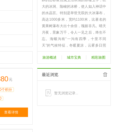
静的山谷装点成玉洁冰清的琼楼玉宇；巨
大的冰洞、险峻的冰桥，使人如入神话中
的水晶宫。特别是举世无双的大冰瀑布，
高达1000多米，宽约1100米，比著名的
黄果树瀑布大出十余倍，瑰丽非凡。晴天
月夜，景象万千，令人一见之后，终生不
忘。海螺沟有“一沟有四季，十里不同
天”的气候特征，冬暖夏凉，云雾多日照
少，年降水量2000mm
旅游概述
城市宝典
精彩旅图
查看更多>>
最近浏览
880
元
0个积分
暂无浏览记录...
0
查看详情