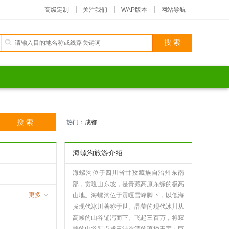
高级定制
关注我们
WAP版本
网站导航
热门：
成都
海螺沟旅游介绍
海螺沟位于四川省甘孜藏族自治州东南
部，贡嘎山东坡，是青藏高原东缘的极高
更多
山地。海螺沟位于贡嘎雪峰脚下，以低海
拔现代冰川著称于世。晶莹的现代冰川从
沟
高峻的山谷铺泻而下。飞起三百万，将寂