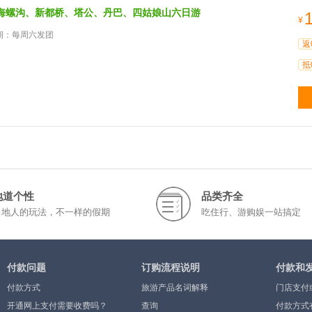
海螺沟、新都桥、塔公、丹巴、四姑娘山六日游
¥
期：每周六发团
返
抵
地道个性
品类齐全
当地人的玩法，不一样的假期
吃住行、游购娱一站搞定
付款问题
订购流程说明
付款和
付款方式
旅游产品名词解释
门店支付
开通网上支付需要收费吗？
查询
付款方式