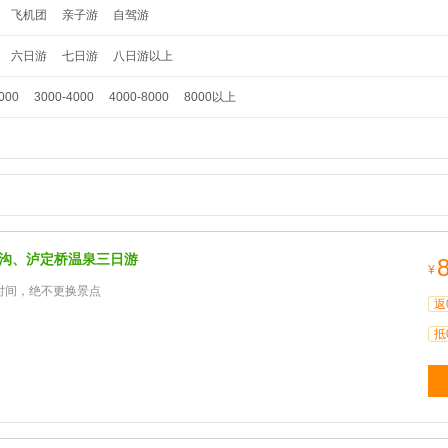
飞机团
亲子游
自驾游
六日游
七日游
八日游以上
000
3000-4000
4000-8000
8000以上
海螺沟、泸定桥温泉三日游
¥
时间，绝不更换景点
返
抵