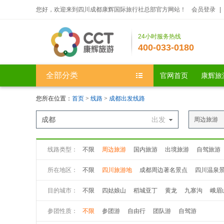
您好，欢迎来到四川成都康辉国际旅行社总部官方网站！
会员登录
|
24小时服务热线
400-033-0180
全部分类
官网首页
康辉旅
您所在位置：
首页
>
线路
>
成都出发线路
成都
出发
周边旅游
线路类型：
不限
周边旅游
国内旅游
出境旅游
自驾旅游
所在地区：
不限
四川旅游地
成都周边著名景点
四川温泉
目的城市：
不限
四姑娘山
稻城亚丁
黄龙
九寨沟
峨眉
九曲黄河第一湾
若尔盖大草原
花湖
丹巴八美
参团性质：
不限
参团游
自由行
团队游
自驾游
丹巴