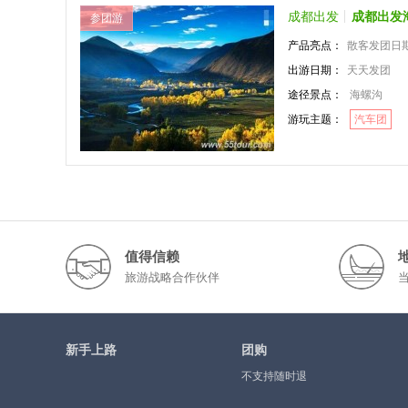
成都出发
成都出发
参团游
产品亮点：
散客发团日
出游日期：
天天发团
途径景点：
海螺沟
游玩主题：
汽车团
值得信赖
旅游战略合作伙伴
新手上路
团购
不支持随时退