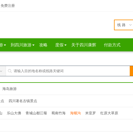
免费注册
线路
游
到四川旅游
攻略
度假
关于四川康辉
付款方式
海岛旅游
景点
四川著名古镇景点
山
乐山大佛
青城山都江堰
蜀南竹海
海螺沟
米亚罗
红原大草原
达瓦更扎
桃坪羌寨
鹧鸪山
西昌
泸沽湖
色达
松坪沟
奶子沟
毕棚