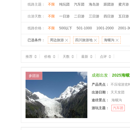
线路主题：
不限
纯玩团
汽车团
海岛游
跟团游
蜜月游
出游天数：
不限
一日游
二日游
三日游
四日游
五日游
线路价格：
不限
500以下
501-1000
1001-2000
2001-3
已选条件：
周边旅游
四川旅游地
海螺沟
推荐
价格
天数
最新
点评
成都出发
2025
参团游
产品亮点：
不压缩游览
出游日期：
天天发团
途径景点：
海螺沟
游玩主题：
汽车团