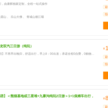
川，由康辉独家定制，全程一站式操作
返
抵
峨眉山 、 乐山大佛 、 青城山都江堰
黄龙双汽三日游（纯玩）
¥
再早出晚归，舒适出行，早上8：00出发；承诺全程0自费，0购物店，无隐形店！、★ 【贴心赠送】藏家家访：体验
返
抵
人小团】＜熊猫基地或三星堆+九寨沟纯玩2日游＞1+1保姆车出行，
¥
返