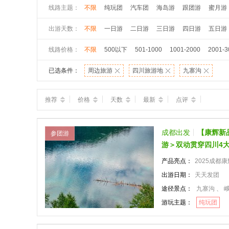
线路主题：
不限
纯玩团
汽车团
海岛游
跟团游
蜜月游
出游天数：
不限
一日游
二日游
三日游
四日游
五日游
线路价格：
不限
500以下
501-1000
1001-2000
2001-3
已选条件：
周边旅游
四川旅游地
九寨沟
推荐
价格
天数
最新
点评
成都出发
【康辉新
参团游
游＞双动贯穿四川4
产品亮点：
2025成都康辉旅
出游日期：
天天发团
途径景点：
九寨沟 、 
游玩主题：
纯玩团