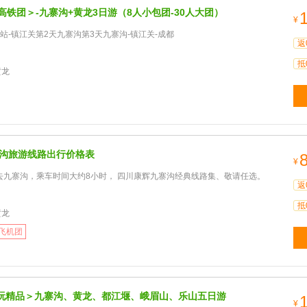
高铁团＞-九寨沟+黄龙3日游（8人小包团-30人大团）
¥
站-镇江关第2天九寨沟第3天九寨沟-镇江关-成都
返
抵
黄龙
九寨沟旅游线路出行价格表
¥
去九寨沟，乘车时间大约8小时， 四川康辉九寨沟经典线路集、敬请任选。
返
抵
黄龙
飞机团
玩精品＞九寨沟、黄龙、都江堰、峨眉山、乐山五日游
¥