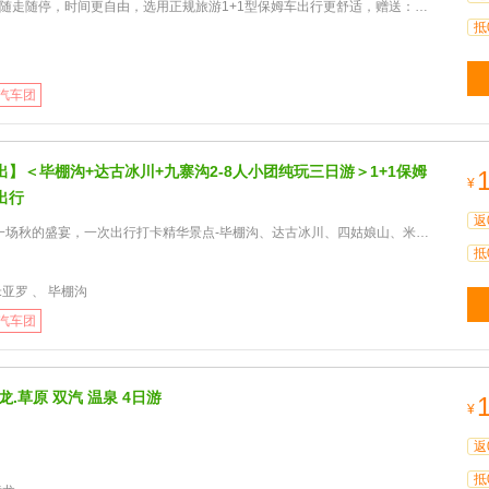
随停，时间更自由，选用正规旅游1+1型保姆车出行更舒适，赠送：矿泉水+旅游三宝+氧气瓶+九寨沟藏服旅拍电子旅拍
抵
汽车团
出】＜毕棚沟+达古冰川+九寨沟2-8人小团纯玩三日游＞1+1保姆
¥
出行
返
的盛宴，一次出行打卡精华景点-毕棚沟、达古冰川、四姑娘山、米亚罗、奶子沟、羊茸哈德，全程0自费0购物。
抵
米亚罗 、 毕棚沟
汽车团
龙.草原 双汽 温泉 4日游
¥
返
抵