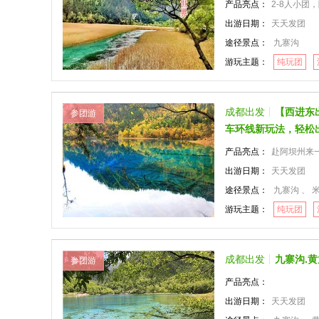
产品亮点：
2-8人小团，随走
出游日期：
天天发团
途径景点：
九寨沟
游玩主题：
纯玩团
成都出发
【西进东
参团游
车环线新玩法，轻松
产品亮点：
赴阿坝州来一场秋
出游日期：
天天发团
途径景点：
九寨沟 、 
游玩主题：
纯玩团
成都出发
九寨沟.黄
参团游
产品亮点：
出游日期：
天天发团