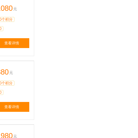
1080
元
0个积分
0
查看详情
880
元
0个积分
0
查看详情
1980
元