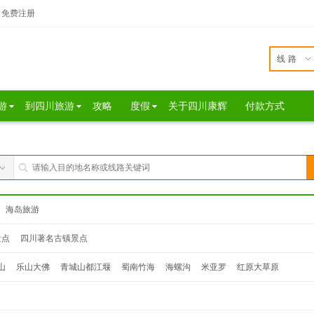
免费注册
线路
游
到四川旅游
攻略
度假
关于四川康辉
付款方式
海岛旅游
景点
四川著名古镇景点
山
乐山大佛
青城山都江堰
蜀南竹海
海螺沟
米亚罗
红原大草原
达瓦更扎
桃坪羌寨
鹧鸪山
西昌
泸沽湖
色达
松坪沟
奶子沟
毕棚