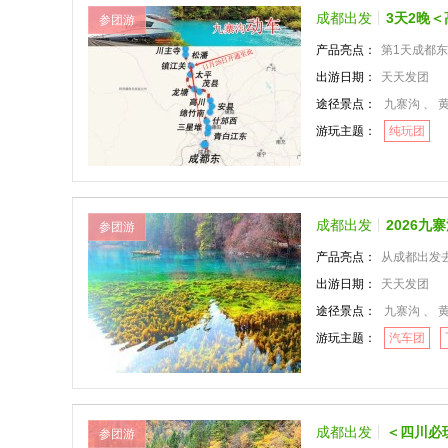
成都出发
3天2晚＜
参团游
产品亮点：
第1天成都东
出游日期：
天天发团
途径景点：
九寨沟 、 
游玩主题：
纯玩团
成都出发
2026
参团游
产品亮点：
从成都出发
出游日期：
天天发团
途径景点：
九寨沟 、 
游玩主题：
汽车团
成都出发
＜四川必
参团游