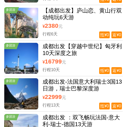
【成都出发】庐山恋、黄山行双
参团游
动纯玩6天游
2380
¥
元
行程6天
抵¥0
返¥0
成都出发【穿越中世纪】匈牙利
参团游
10天深度之旅
16799
¥
元
行程10天
抵¥0
返¥0
成都出发-法国意大利瑞士3国13
参团游
日游，瑞士巴黎深度游
22999
¥
元
行程13天
抵¥0
返¥0
成都出发 ：双飞畅玩法国-意大
参团游
利-瑞士-德国13天游