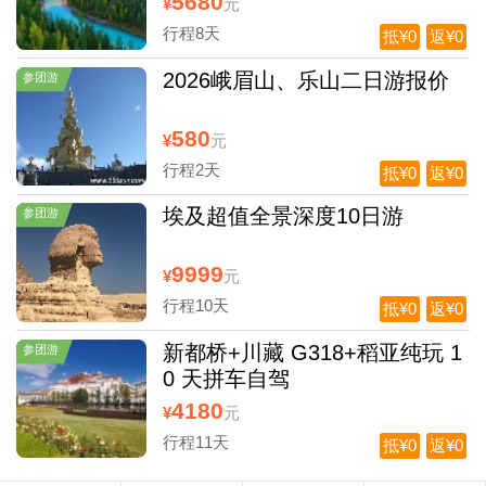
5680
¥
元
行程8天
抵¥0
返¥0
2026峨眉山、乐山二日游报价
参团游
580
¥
元
行程2天
抵¥0
返¥0
埃及超值全景深度10日游
参团游
9999
¥
元
行程10天
抵¥0
返¥0
新都桥+川藏 G318+稻亚纯玩 1
参团游
0 天拼车自驾
4180
¥
元
行程11天
抵¥0
返¥0