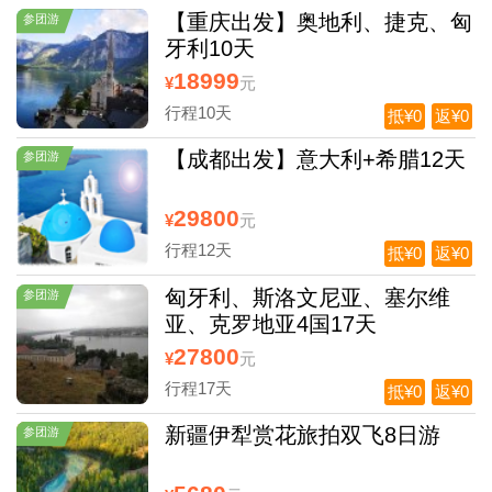
【重庆出发】奥地利、捷克、匈
参团游
牙利10天
18999
¥
元
行程10天
抵¥0
返¥0
【成都出发】意大利+希腊12天
参团游
29800
¥
元
行程12天
抵¥0
返¥0
匈牙利、斯洛文尼亚、塞尔维
参团游
亚、克罗地亚4国17天
27800
¥
元
行程17天
抵¥0
返¥0
新疆伊犁赏花旅拍双飞8日游
参团游