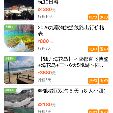
玩10日游
4380
¥
元
行程10天
抵¥0
返¥0
2026九寨沟旅游线路出行价格
参团游
表
880
¥
元
行程3天
抵¥0
返¥0
【魅力海花岛】＜成都直飞博鳌
参团游
+海花岛+三亚6天5晚游＞四川
独立发团，入住一晚海花岛欧堡
3680
¥
元
酒店
行程5天
抵¥0
返¥0
奔驰稻亚双汽 5 天（8 人小团）
参团游
2180
¥
元
行程5天
抵¥0
返¥0