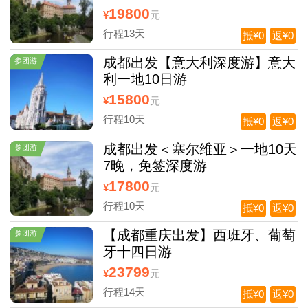
19800
¥
元
行程13天
抵¥0
返¥0
成都出发【意大利深度游】意大
参团游
利一地10日游
15800
¥
元
行程10天
抵¥0
返¥0
成都出发＜塞尔维亚＞一地10天
参团游
7晚，免签深度游
17800
¥
元
行程10天
抵¥0
返¥0
【成都重庆出发】西班牙、葡萄
参团游
牙十四日游
23799
¥
元
行程14天
抵¥0
返¥0