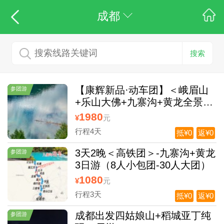
成都
搜索
【康辉新品·动车团】＜峨眉山
参团游
+乐山大佛+九寨沟+黄龙全景动
车纯玩4日游＞双动贯穿四川4大
1980
¥
元
世界遗产
行程4天
抵¥0
返¥0
3天2晚＜高铁团＞-九寨沟+黄龙
参团游
3日游（8人小包团-30人大团）
1080
¥
元
行程3天
抵¥0
返¥0
成都出发四姑娘山+稻城亚丁纯
参团游