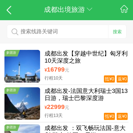
成都出境旅游
搜索
成都出发【穿越中世纪】匈牙利
参团游
10天深度之旅
16799
¥
元
行程10天
抵¥0
返¥0
成都出发-法国意大利瑞士3国13
参团游
日游，瑞士巴黎深度游
22999
¥
元
行程13天
抵¥0
返¥0
成都出发 ：双飞畅玩法国-意大
参团游