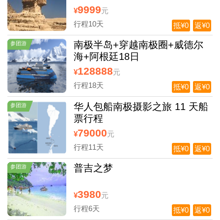
9999
¥
元
行程10天
抵¥0
返¥0
南极半岛+穿越南极圈+威德尔
参团游
海+阿根廷18日
128888
¥
元
行程18天
抵¥0
返¥0
华人包船南极摄影之旅 11 天船
参团游
票行程
79000
¥
元
行程11天
抵¥0
返¥0
普吉之梦
参团游
3980
¥
元
行程6天
抵¥0
返¥0