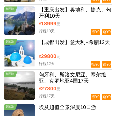
【重庆出发】奥地利、捷克、匈
参团游
牙利10天
18999
¥
元
行程10天
抵¥0
返¥0
【成都出发】意大利+希腊12天
参团游
29800
¥
元
行程12天
抵¥0
返¥0
匈牙利、斯洛文尼亚、塞尔维
参团游
亚、克罗地亚4国17天
27800
¥
元
行程17天
抵¥0
返¥0
埃及超值全景深度10日游
参团游