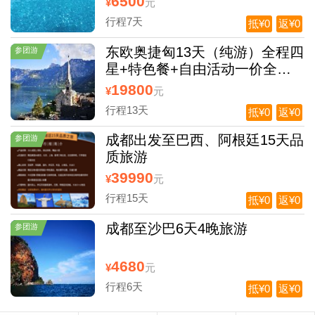
6500
¥
元
行程7天
抵¥0
返¥0
东欧奥捷匈13天（纯游）全程四
参团游
星+特色餐+自由活动一价全
包、零自费、零小费
19800
¥
元
行程13天
抵¥0
返¥0
成都出发至巴西、阿根廷15天品
参团游
质旅游
39990
¥
元
行程15天
抵¥0
返¥0
成都至沙巴6天4晚旅游
参团游
4680
¥
元
行程6天
抵¥0
返¥0