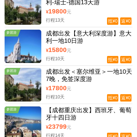
利-瑞士-德国13天游
19800
¥
元
行程13天
抵¥0
返¥0
成都出发【意大利深度游】意大
参团游
利一地10日游
15800
¥
元
行程10天
抵¥0
返¥0
成都出发＜塞尔维亚＞一地10天
参团游
7晚，免签深度游
17800
¥
元
行程10天
抵¥0
返¥0
【成都重庆出发】西班牙、葡萄
参团游
牙十四日游
23799
¥
元
行程14天
抵¥0
返¥0