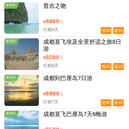
普吉之吻
参团游
4860
¥
元
行程6天
抵¥0
返¥0
成都直飞埃及全景舒适之旅8日
参团游
游
9280
¥
元
行程8天
抵¥0
返¥0
成都到巴厘岛7日游
参团游
6999
¥
元
行程7天
抵¥0
返¥0
成都直飞巴厘岛7天6晚游
参团游