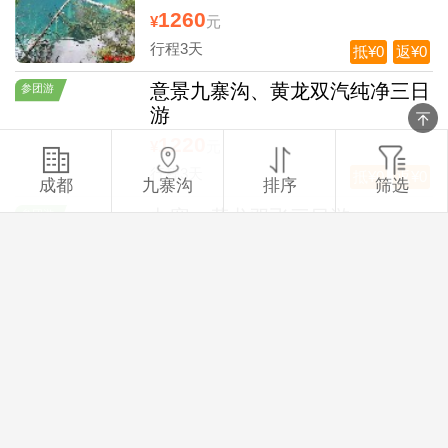
1260
¥
元
行程3天
抵¥0
返¥0
意景九寨沟、黄龙双汽纯净三日
参团游
游
1220
¥
元
行程3天
抵¥0
返¥0
成都
九寨沟
排序
筛选
九寨、黄龙双飞三日游
参团游
3480
¥
元
行程3天
抵¥0
返¥0
九寨沟.黄龙.九曲黄河第一湾.若
参团游
尔盖花湖双汽最美5日游
1660
¥
元
行程5天
抵¥0
返¥0