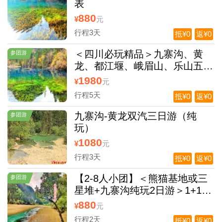
表
880
¥
元
行程3天
抵¥0
返¥0
＜四川必玩精品＞九寨沟、黄
参团游
龙、都江堰、峨眉山、乐山五日
游
1980
¥
元
行程5天
抵¥0
返¥0
九寨沟-黄龙双汽三日游（纯
参团游
玩）
1080
¥
元
行程3天
抵¥0
返¥0
【2-8人小团】＜熊猫基地或三
参团游
星堆+九寨沟纯玩2日游＞1+1保
姆车出行，赠送九寨沟景区旅拍
880
¥
元
行程2天
抵¥0
返¥0