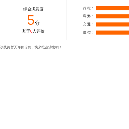
行 程：
综合满意度
5
导 游：
分
交 通：
基于
0
人评价
住 宿：
该线路暂无评价信息，快来抢占沙发哟！