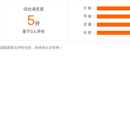
行 程：
综合满意度
5
导 游：
分
交 通：
基于
0
人评价
住 宿：
该线路暂无评价信息，快来抢占沙发哟！