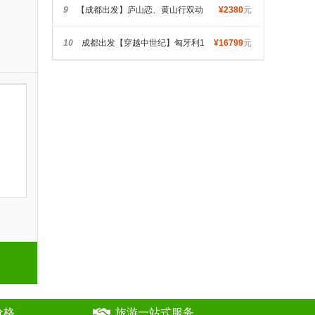
都江堰、峨眉山、乐山五日游
9
【成都出发】庐山恋、黄山行双动
¥2380
元
纯玩6天游
10
成都出发【穿越中世纪】匈牙利1
¥16799
元
0天深度之旅
价格
旅游一站式服务