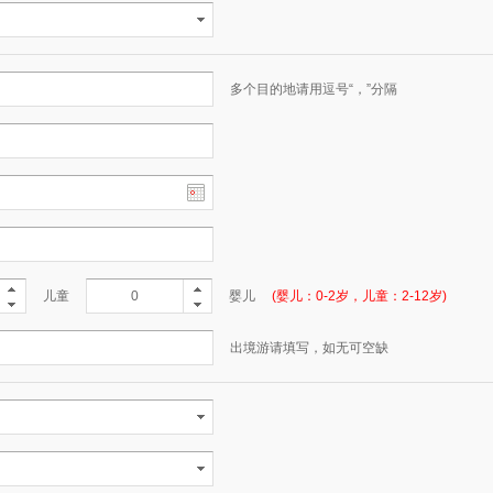
多个目的地请用逗号“，”分隔
儿童
婴儿
(婴儿：0-2岁，儿童：2-12岁)
出境游请填写，如无可空缺