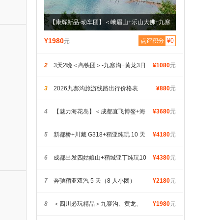
【康辉新品·动车团】＜峨眉山+乐山大佛+九寨
沟+黄龙全景动车纯玩4日游＞双动贯穿四川4
¥1980
点评积分
¥0
元
大世界遗产
2
3天2晚＜高铁团＞-九寨沟+黄龙3日
¥1080
元
游（8人小包团-30人大团）
3
2026九寨沟旅游线路出行价格表
¥880
元
4
【魅力海花岛】＜成都直飞博鳌+海
¥3680
元
花岛+三亚6天5晚游＞四川独立发团，入住一晚海
5
新都桥+川藏 G318+稻亚纯玩 10 天
¥4180
元
花岛欧堡酒店
拼车自驾
6
成都出发四姑娘山+稻城亚丁纯玩10
¥4380
元
日游
7
奔驰稻亚双汽 5 天（8 人小团）
¥2180
元
8
＜四川必玩精品＞九寨沟、黄龙、
¥1980
元