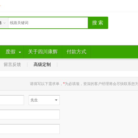
册
路
度假
关于四川康辉
付款方式
留言反馈
高级定制
请填写以下需求单，
*
为必填项，资深的客户经理将会尽快联系您