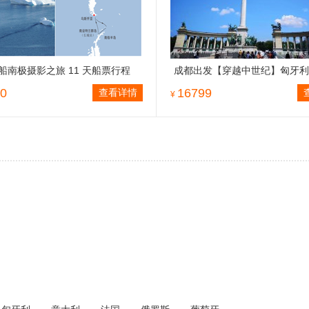
船南极摄影之旅 11 天船票行程
成都出发【穿越中世纪】匈牙利
度之旅
0
16799
查看详情
¥