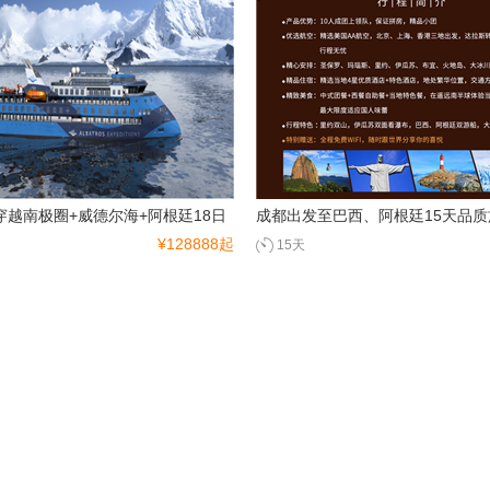
穿越南极圈+威德尔海+阿根廷18日
成都出发至巴西、阿根廷15天品质
¥128888起
15天