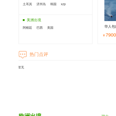
土耳其
济州岛
韩国
xzp
美洲出境
华人包
阿根廷
巴西
美国
7900
¥
非洲中东
热门点评
埃及
肯尼亚
暂无
奥洲出境
新西兰
海岛旅游
巴厘岛
沙巴
普吉岛
马尔代夫