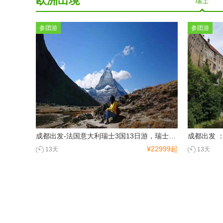
欧洲出境
瑞士
长滩岛
参团游
参团游
成都出发-法国意大利瑞士3国13日游，瑞士巴黎深度游
¥22999起
13天
13天