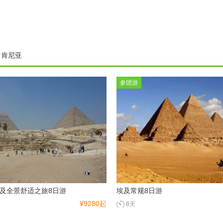
肯尼亚
参团游
及全景舒适之旅8日游
埃及常规8日游
¥9280起
8天