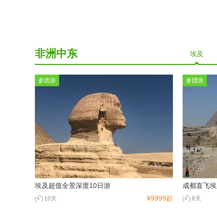
非洲中东
埃及
参团游
参团游
埃及超值全景深度10日游
成都直飞埃
¥9999起
10天
8天