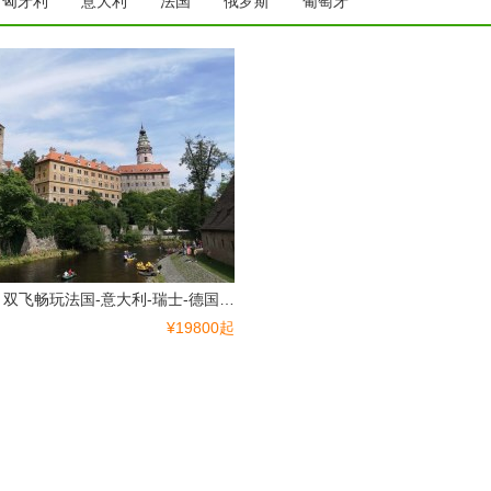
匈牙利
意大利
法国
俄罗斯
葡萄牙
成都出发 ：双飞畅玩法国-意大利-瑞士-德国13天游
¥19800起