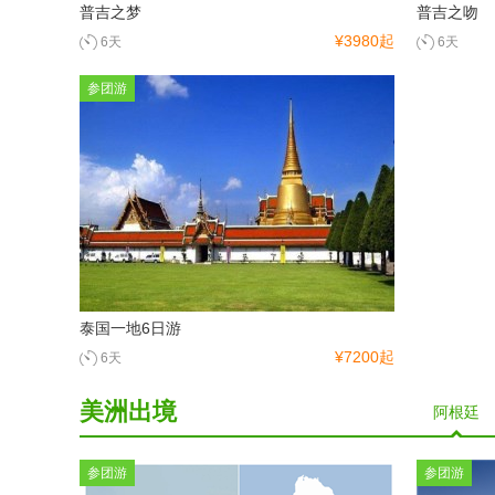
普吉之梦
普吉之吻
¥3980起
6天
6天
参团游
泰国一地6日游
¥7200起
6天
美洲出境
阿根廷
参团游
参团游