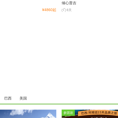
倾心普吉
¥4860起
6天
巴西
美国
参团游