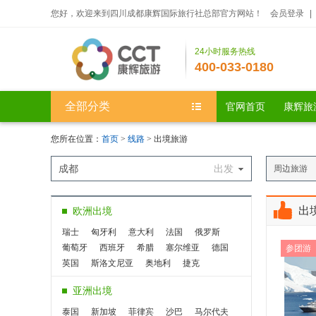
您好，欢迎来到四川成都康辉国际旅行社总部官方网站！
会员登录
|
24小时服务热线
400-033-0180
全部分类
官网首页
康辉旅
您所在位置：
首页
>
线路
> 出境旅游
成都
出发
周边旅游
出
欧洲出境
瑞士
匈牙利
意大利
法国
俄罗斯
葡萄牙
西班牙
希腊
塞尔维亚
德国
参团游
英国
斯洛文尼亚
奥地利
捷克
斯洛伐克
爱尔兰
瑞典
亚洲出境
泰国
新加坡
菲律宾
沙巴
马尔代夫