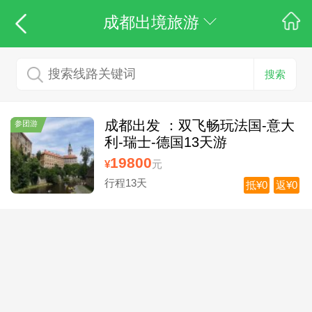
成都出境旅游
搜索
成都出发 ：双飞畅玩法国-意大
参团游
利-瑞士-德国13天游
19800
¥
元
行程13天
抵¥0
返¥0