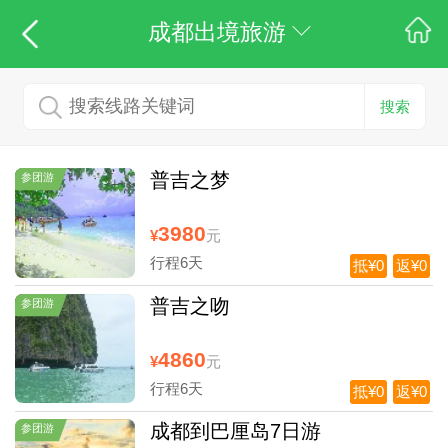
成都出境旅游
搜索
普吉之梦
参团游
3980
¥
元
行程6天
抵¥0
返¥0
普吉之吻
参团游
4860
¥
元
行程6天
抵¥0
返¥0
成都到巴厘岛7日游
参团游