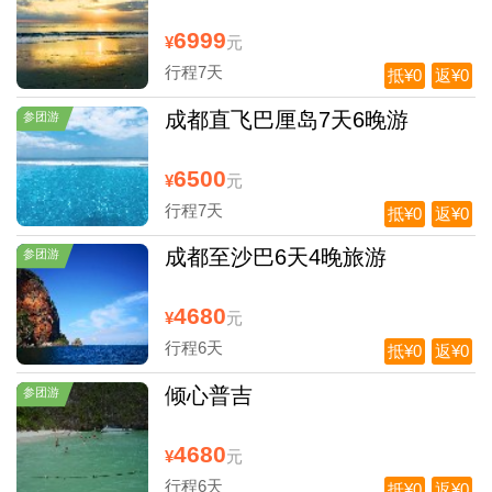
6999
¥
元
行程7天
抵¥0
返¥0
成都直飞巴厘岛7天6晚游
参团游
6500
¥
元
行程7天
抵¥0
返¥0
成都至沙巴6天4晚旅游
参团游
4680
¥
元
行程6天
抵¥0
返¥0
倾心普吉
参团游
4680
¥
元
行程6天
抵¥0
返¥0