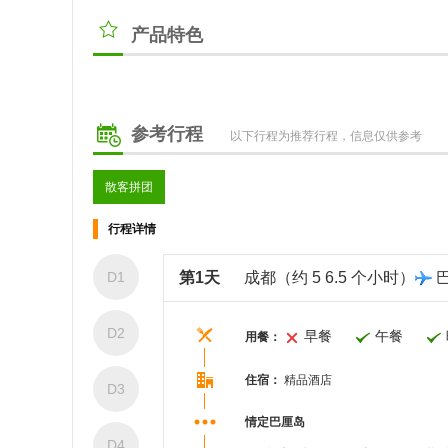
产品特色
参考行程
以下行程为推荐行程，信息仅供参考
散客拼团
行程详情
D1
第1天
成都（约 5 6.5 个小时）
D2
早餐
午餐
用餐：
住宿：
精品酒店
D3
情定巴厘岛
D4