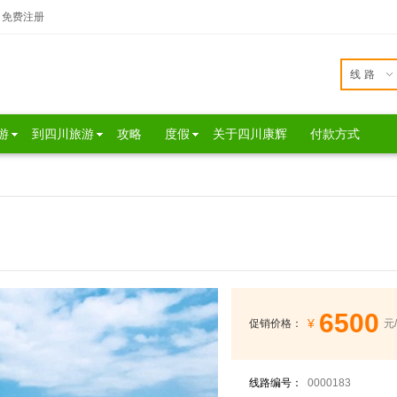
免费注册
线路
游
到四川旅游
攻略
度假
关于四川康辉
付款方式
6500
¥
促销价格：
元
线路编号：
0000183