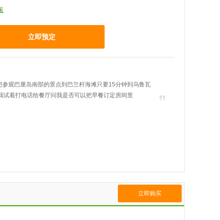
策
立即预定
想参观巴厘岛南部的景点到巴兰杆海滩只要15分钟到乌鲁瓦
时我试着打电话给餐厅问我是否可以把早餐订定房间里
立即购买