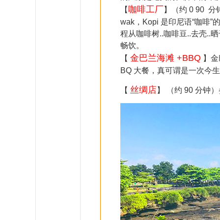
咖啡工厂
【
】（约 0 90
wak，Kopi 是印尼语“
程从咖啡树..咖啡豆..去壳
畅饮。
金巴兰海滩 +BBQ
【
】金
BQ 大餐，真可谓是一次今
丝绸店
【
】 （约 90 分