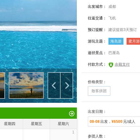
出发城市：
成都
往返交通：
飞机
预订提醒：
建议提前3天预订
游玩主题：
海岛游
蜜月游
途径景点：
巴厘岛
付款方式：
余额支付
价格类型：
散客拼团
出发日期：
08-08
出发，
¥6500
元/成人
星期四
星期五
星期六
1
参团人数：