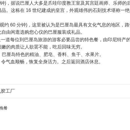
0 分钟)，据说巴厘人大多是爪哇印度教王室及其宫廷画师、乐师
品。这栋在 16 世纪建成的皇宫，外观雄伟的石刻技术堪称一
参观约 60 分钟)，这里被认为是巴厘岛最具有文化气息的地区
此自由闲逛选购您心仪的巴厘服装或礼品。
一道每位到巴厘岛旅游的游客必要品尝的特色餐，由印尼特产
细嫩的肉质让人欲罢不能，吃后回味无穷。
分钟）巴厘岛特色的精油、肥皂、香料、鱼干、水果片。
小时，令气血顺畅，恢复全身活力。之后返回酒店休息。
 乳胶工厂
晚餐