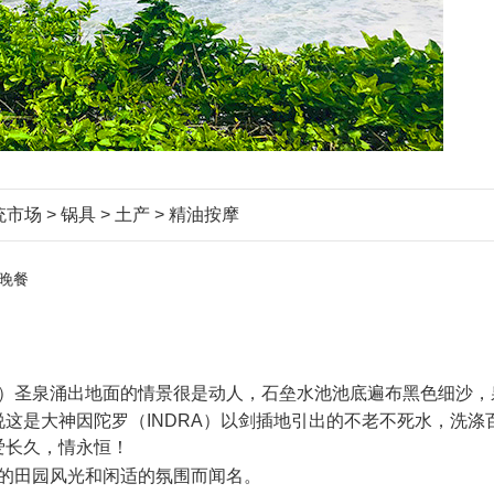
市场 > 锅具 > 土产 > 精油按摩
晚餐
分钟）圣泉涌出地面的情景很是动人，石垒水池池底遍布黑色细沙
这是大神因陀罗（INDRA）以剑插地引出的不老不死水，洗
爱长久，情永恒！
的田园风光和闲适的氛围而闻名。