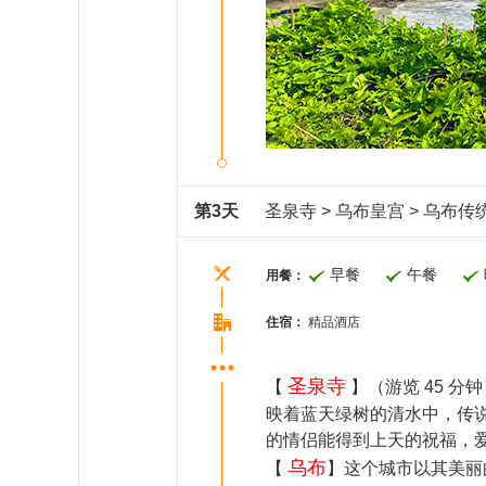
第3天
圣泉寺 > 乌布皇宫 > 乌布传统
早餐
午餐
用餐：
住宿：
精品酒店
圣泉寺
【
】（游览 45 
映着蓝天绿树的清水中，传说
的情侣能得到上天的祝福，
乌布
【
】这个城市以其美丽