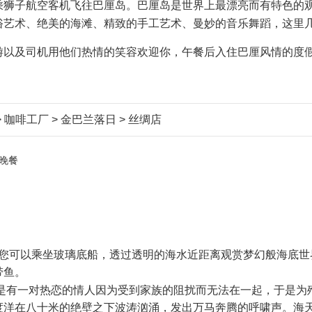
乘狮子航空客机飞往巴厘岛。巴厘岛是世界上最漂亮而有特色的
俗艺术、绝美的海滩、精致的手工艺术、曼妙的音乐舞蹈，这里
游以及司机用他们热情的笑容欢迎你，午餐后入住巴厘风情的度
 咖啡工厂 > 金巴兰落日 > 丝绸店
晚餐
您可以乘坐玻璃底船，透过透明的海水近距离观赏梦幻般海底世
带鱼。
是有一对热恋的情人因为受到家族的阻扰而无法在一起，于是为
度洋在八十米的绝壁之下波涛汹涌，发出万马奔腾的呼啸声。海