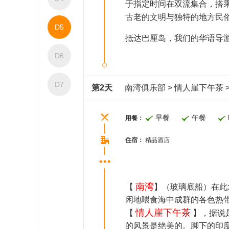
于指定时间在双流集合，搭
古老的文明与独特的地方民
D5
抵达巴厘岛，我们的华语导
D6
D7
第2天
南湾俱乐部 > 情人崖下午茶 >
早餐
午餐
用餐：
住宿：
精品酒店
南湾
【
】（玻璃底船）在此
闲地喂食海中成群的各色热
情人崖下午茶
【
】，据说
的风景是绝美的。脚下的印