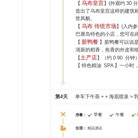
乌布皇宫
【
】(外观约 3
造出了乌布皇宫这样的建筑精
世风貌。
乌布 传统市场
【
】(入内
巴厘岛特色的小店，您可在
脏鸭餐
【
】脏鸭餐可以说是
清新的稻香，焦香的外皮和
土产店
【
】（约 0 90 
【 特色精油 SPA 】一
第4天
单车下午茶 + + 海底喷泉 >
早餐
午餐
用餐：
住宿：
精品酒店