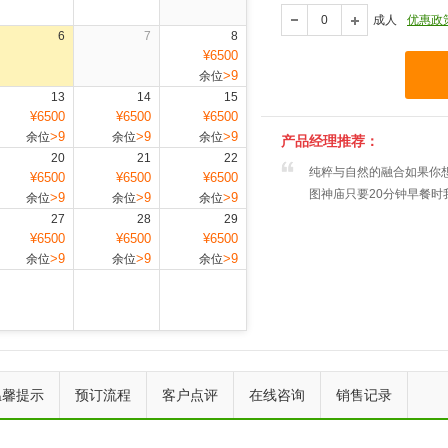
成人
优惠政
6
7
8
¥6500
>9
余位
13
14
15
¥6500
¥6500
¥6500
>9
>9
>9
余位
余位
余位
产品经理推荐：
20
21
22
纯粹与自然的融合如果你
¥6500
¥6500
¥6500
图神庙只要20分钟早餐
>9
>9
>9
余位
余位
余位
27
28
29
¥6500
¥6500
¥6500
>9
>9
>9
余位
余位
余位
上一个
下一个
温馨提示
预订流程
客户点评
在线咨询
销售记录