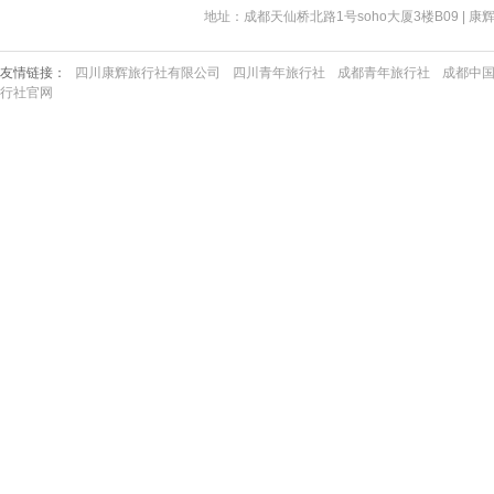
地址：成都天仙桥北路1号soho大厦3楼B09 | 康辉热线：40
友情链接：
四川康辉旅行社有限公司
四川青年旅行社
成都青年旅行社
成都中
行社官网