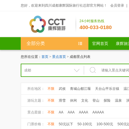
您好，欢迎来到四川成都康辉国际旅行社总部官方网站！
会员登录
|
24小时服务热线
400-033-0180
全部分类
官网首页
康辉旅
您所在位置：
首页
>
景点首页
> 成都景点列表
所在地区：
不限
武侯
青城山都江堰
天台山平乐古镇
温
游玩主题：
不限
滑雪
休闲
文化
登山
探险
温泉
景点星级：
不限
AA
AAA
AAAA
AAAAA
门票价格：
不限
50元以下
50-100元
100-500元
500元