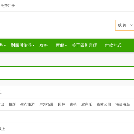
免费注册
线路
游
到四川旅游
攻略
度假
关于四川康辉
付款方式
江
演出
摄影
生态旅游
户外拓展
园林
古镇
农家乐
森林公园
海滨海岛
以上