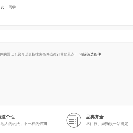
朋友
同学
件的景点！您可以更换搜索条件或改订其他景点~
清除筛选条件
地道个性
品类齐全
当地人的玩法，不一样的假期
吃住行、游购娱一站搞定