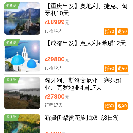
【重庆出发】奥地利、捷克、匈
参团游
牙利10天
18999
¥
元
行程10天
抵¥0
返¥0
【成都出发】意大利+希腊12天
参团游
29800
¥
元
行程12天
抵¥0
返¥0
匈牙利、斯洛文尼亚、塞尔维
参团游
亚、克罗地亚4国17天
27800
¥
元
行程17天
抵¥0
返¥0
新疆伊犁赏花旅拍双飞8日游
参团游