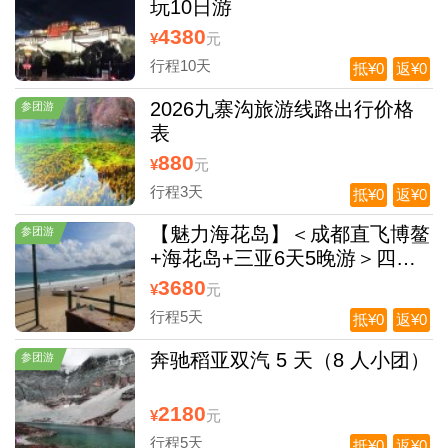
玩10日游
4380
¥
元
行程10天
抵¥0
返¥0
2026九寨沟旅游线路出行价格
参团游
表
880
¥
元
行程3天
抵¥0
返¥0
【魅力海花岛】＜成都直飞博鳌
参团游
+海花岛+三亚6天5晚游＞四川
独立发团，入住一晚海花岛欧堡
3680
¥
元
酒店
行程5天
抵¥0
返¥0
奔驰稻亚双汽 5 天（8 人小团）
参团游
2180
¥
元
行程5天
抵¥0
返¥0