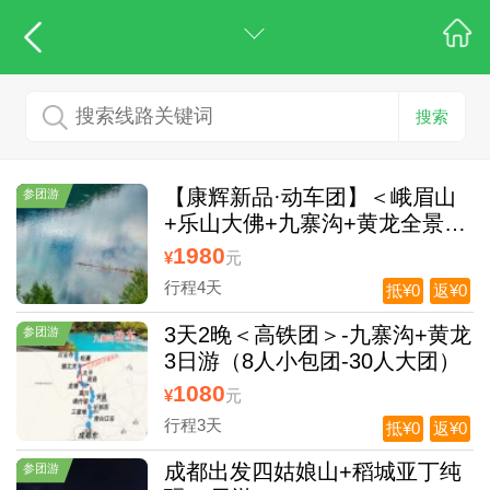
搜索
【康辉新品·动车团】＜峨眉山
参团游
+乐山大佛+九寨沟+黄龙全景动
车纯玩4日游＞双动贯穿四川4大
1980
¥
元
世界遗产
行程4天
抵¥0
返¥0
3天2晚＜高铁团＞-九寨沟+黄龙
参团游
3日游（8人小包团-30人大团）
1080
¥
元
行程3天
抵¥0
返¥0
成都出发四姑娘山+稻城亚丁纯
参团游