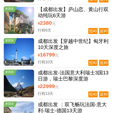
【成都出发】庐山恋、黄山行双
参团游
动纯玩6天游
2380
¥
元
行程6天
抵¥0
返¥0
成都出发【穿越中世纪】匈牙利
参团游
10天深度之旅
16799
¥
元
行程10天
抵¥0
返¥0
成都出发-法国意大利瑞士3国13
参团游
日游，瑞士巴黎深度游
22999
¥
元
行程13天
抵¥0
返¥0
成都出发 ：双飞畅玩法国-意大
参团游
利-瑞士-德国13天游