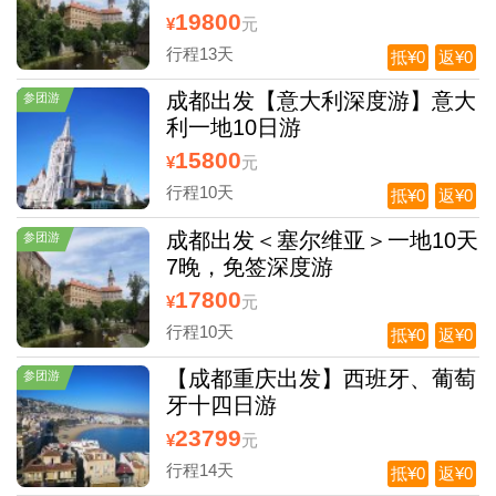
19800
¥
元
行程13天
抵¥0
返¥0
成都出发【意大利深度游】意大
参团游
利一地10日游
15800
¥
元
行程10天
抵¥0
返¥0
成都出发＜塞尔维亚＞一地10天
参团游
7晚，免签深度游
17800
¥
元
行程10天
抵¥0
返¥0
【成都重庆出发】西班牙、葡萄
参团游
牙十四日游
23799
¥
元
行程14天
抵¥0
返¥0