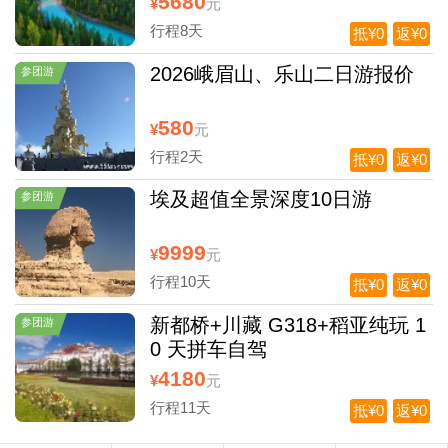
5680
¥
元
行程8天
抵¥0
返¥0
2026峨眉山、乐山二日游报价
参团游
580
¥
元
行程2天
抵¥0
返¥0
埃及超值全景深度10日游
参团游
9999
¥
元
行程10天
抵¥0
返¥0
新都桥+川藏 G318+稻亚纯玩 1
参团游
0 天拼车自驾
4180
¥
元
行程11天
抵¥0
返¥0