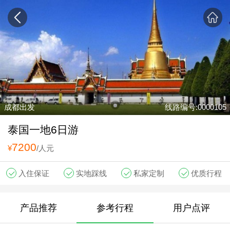
成都出发
线路编号:0000105
泰国一地6日游
7200
¥
/人元
入住保证
实地踩线
私家定制
优质行程
产品推荐
参考行程
用户点评