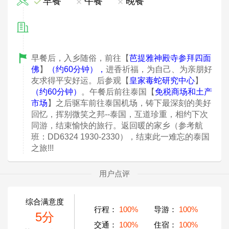
早餐
午餐
晚餐
早餐后，入乡随俗，前往【
芭提雅神殿寺参拜四面
佛
】
（约60
分钟）
，
进香祈福，为自己、为亲朋好
友求得平安好运。后参观【
皇家毒蛇研究中心
】
（约60
分钟）
。午餐后前往泰国【
免税商场和土产
市场
】之后驱车前往泰国机场，铸下最深刻的美好
回忆，挥别微笑之邦--泰国，互道珍重，相约下次
同游，结束愉快的旅行。返回暖的家乡（参考航
班：DD6324 1930-2330），结束此一难忘的泰国
之旅!!!
用户点评
综合满意度
行程：
100%
导游：
100%
5分
交通：
100%
住宿：
100%