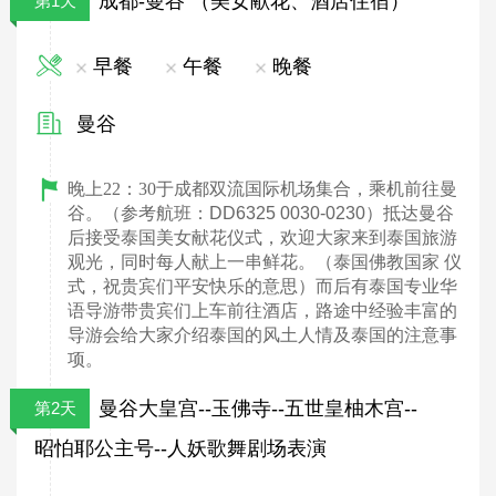
成都-曼谷 （美女献花、酒店住宿）
第1天
早餐
午餐
晚餐
曼谷
晚上
22
：
30
于成都双流国际机场集合，乘机前往
曼
谷。（参考航班：DD6325 0030-0230）抵达曼谷
后接受泰国美女献花仪式，欢迎大家来到泰国旅游
观光，同时每人献上一串鲜花。（泰国佛教国家 仪
式，祝贵宾们平安快乐的意思）而后有泰国专业华
语导游带贵宾们上车前往酒店，路途中经验丰富的
导游会给大家介绍泰国的风土人情及泰国的注意事
项。
曼谷大皇宫--玉佛寺--五世皇柚木宫--
第2天
昭怕耶公主号--人妖歌舞剧场表演