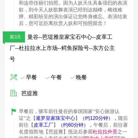
和这些佳丽们拍照。因为人妖天生具备强烈的表演
欲，到今天人妖歌舞表演已经到达颠峰，雌雄难
辨、精彩纷呈的演出保证让您终身难忘。表演结束
后，您可近距离欣赏人妖和可拍照留念！
曼谷--芭堤雅皇家宝石中心--皮革工
第3天
厂--杜拉拉水上市场--鳄鱼探险号--东方公主
号
早餐
午餐
晚餐
芭提雅
早餐后，驱车前往曼谷的泰国国家
“
安心旅游认
证
”
之【
暹罗皇家珠宝中心
】
（约120
分钟）
，
随后
前往【
皮革工厂
】
（约60
分钟）
，
午餐后，前往著
名度假胜地【芭提雅】抵达后参观
杜拉拉外景
之一