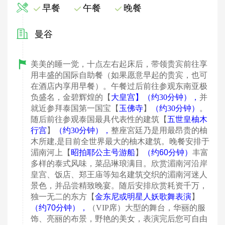
早餐
午餐
晚餐
曼谷
美美的睡一觉，十点左右起床后，带领贵宾前往享
用丰盛的国际自助餐（如果愿意早起的贵宾，也可
在酒店内享用早餐）。午餐过后前往参观东南亚极
负盛名，金碧辉煌的【
大皇宫】（约
30
分钟）
，
并
就近参拜泰国第一国宝【
玉佛寺
】
（约
30
分钟）
。
随后前往参观泰国最具代表性的建筑【
五世皇柚木
行宫
】
（约
30
分钟）
，
整座宮廷乃是用最昂贵的柚
木所建
,
是目前全世界最大的柚木建筑。
晚餐安排于
湄南河上【
昭拍耶公主号游船
】
（约60
分钟）
丰富
多样的泰式风味，菜品琳琅满目。欣赏湄南河沿岸
皇宫、饭店、郑王庙等知名建筑交织的湄南河迷人
景色，并品尝精致晚宴。随后安排欣赏耗资千万，
独一无二的东方【
金东尼或明星人妖歌舞表演
】
（约70
分钟）
，
（
VIP
席）
大型的舞台，华丽的服
饰、亮丽的布景，野艳的美女，表演完后您可自由