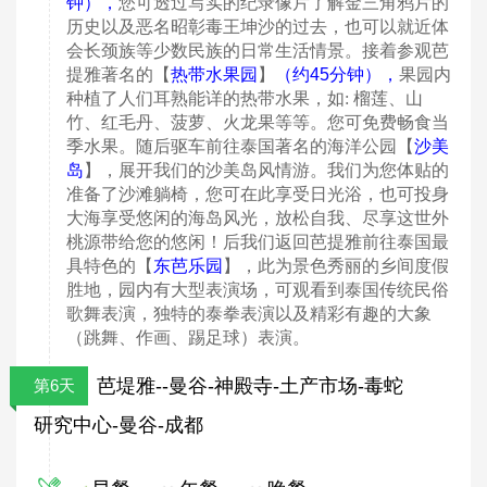
钟）
，
您可透过写实的纪录像片了解金三角鸦片的
历史以及恶名昭彰毒王坤沙的过去，也可以就近体
会长颈族等少数民族的日常生活情景。接着参观芭
提雅著名的【
热带水果园
】
（约45分钟），
果园内
种植了人们耳熟能详的热带水果，如
:
榴莲、山
竹、红毛丹、菠萝、火龙果等等
。您可免费畅食当
季水果。随后驱车前往泰国著名的海洋公园【
沙美
岛
】，展开我们的沙美岛风情游。我们为您体贴的
准备了沙滩躺椅，您可在此享受日光浴，也可投身
大海享受悠闲的海岛风光，放松自我、尽享这世外
桃源带给您的悠闲！后我们返回芭提雅前往泰国最
具特色的【
东芭乐园
】，此为景色秀丽的乡间度假
胜地，园内有大型表演场，可观看到泰国传统民俗
歌舞表演，独特的泰拳表演以及精彩有趣的大象
（跳舞、作画、踢足球）表演。
芭堤雅--曼谷-神殿寺-土产市场-毒蛇
第6天
研究中心-曼谷-成都