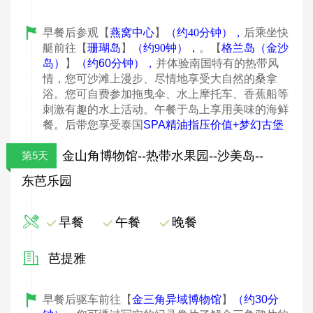
早餐后参观【
燕窝中心
】
（约
40
分钟）
，
后乘坐快
艇前往【
珊瑚岛
】
（约
90
钟）
，
。【
格兰岛（金沙
岛）
】
（约60
分钟）
，
并体验南国特有的热带风
情，您可沙滩上漫步、尽情地享受大自然的桑拿
浴。您可自费参加拖曳伞、水上摩托车、香蕉船等
刺激有趣的水上活动。午餐于岛上享用美味的海鲜
餐。后带您享受泰国
SPA
精油指压价值
+梦幻古堡
金山角博物馆--热带水果园--沙美岛--
第5天
东芭乐园
早餐
午餐
晚餐
芭提雅
早餐后驱车前往【
金三角异域博物馆
】
（约30
分