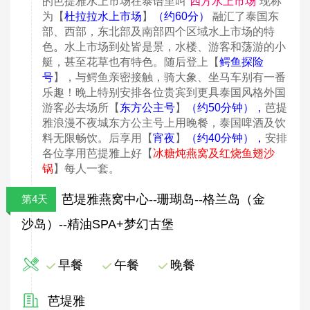
的芭提雅水上市场在泰语里叫
“四方水上市场”
现称
为【
杜拉拉水上市场
】
（约60分）
融汇了泰国东
部、西部，东北部及南部四个区域水上市场的特
色
。
水上市场到处皆是景，水楼、游客和荡游的小
艇，甚至花草也有特色。随后登上【
鳄鱼探险
号
】，与鳄鱼亲密接触，骑大象、坐马车别有一番
乐趣！晚上特别安排各位贵宾到更具泰国风格外国
游客必去场所【
东方公主号
】
（约50
分钟）
，
芭提
雅浪漫不夜城东方公主号上用晚餐，泰国啤酒及饮
料无限畅饮。后享用【
宵夜
】
（约40
分钟）
，
安排
各位享用芭提雅上好【
冰糖炖燕窝及红烧鱼翅沙
锅
】每人一套。
芭堤雅燕窝中心--珊瑚岛--格兰岛（金
第4天
沙岛）--精油SPA+梦幻古堡
早餐
午餐
晚餐
芭堤雅