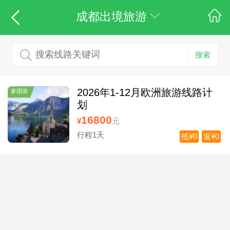
成都出境旅游
搜索
2026年1-12月欧洲旅游线路计
参团游
划
16800
¥
元
行程1天
抵¥0
返¥0