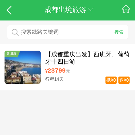
成都出境旅游
搜索
【成都重庆出发】西班牙、葡萄
参团游
牙十四日游
23799
¥
元
行程14天
抵¥0
返¥0