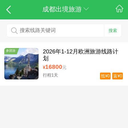
成都出境旅游
搜索
2026年1-12月欧洲旅游线路计
参团游
划
16800
¥
元
行程1天
抵¥0
返¥0