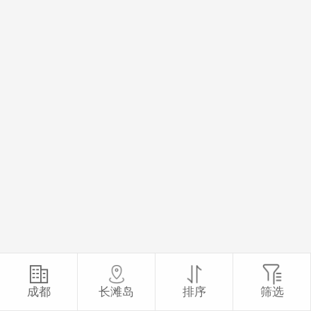
成都
长滩岛
排序
筛选