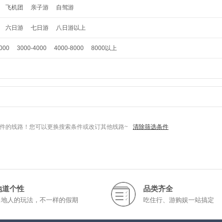
飞机团
亲子游
自驾游
六日游
七日游
八日游以上
000
3000-4000
4000-8000
8000以上
件的线路！您可以更换搜索条件或改订其他线路~
清除筛选条件
地道个性
品类齐全
当地人的玩法，不一样的假期
吃住行、游购娱一站搞定