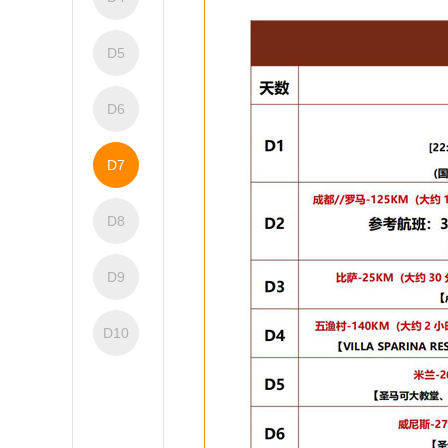
D5
D6
D7
D8
D9
D10