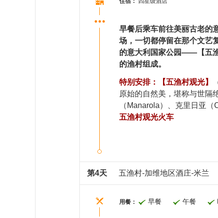
住宿：
四星级酒店
早餐后乘车前往美丽古老的
场，一切都停留在那个文艺
的意大利国家公园——【五渔
的渔村组成。
特别安排：【五渔村观光】
原始的自然美，堪称与世隔绝
（Manarola）、克里日亚（C
五渔村观光火车
第4天
五渔村-加维地区酒庄-米兰
早餐
午餐
用餐：