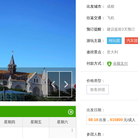
出发城市：
成都
往返交通：
飞机
预订提醒：
建议提前3天预订
游玩主题：
纯玩团
汽车团
途径景点：
意大利
付款方式：
余额支付
价格类型：
散客拼团
出发日期：
08-18
出发，
¥15800
元/成人
星期四
星期五
星期六
1
参团人数：