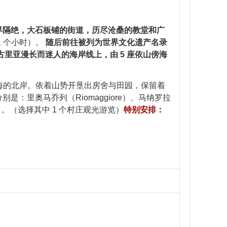
界隔绝，大石板铺的街道，历尽沧桑的教堂和广
1 个小时）。
随后前往被列为世界文化遗产名录
古里亚漫长而迷人的海岸线上，由 5 座依山傍海
中海的北岸。依着山势开垦出房舍与田园，保留着
里奥马乔列（Riomaggiore）、马纳罗拉
so） 。（选择其中 1 个村庄观光游览）
特别安排：