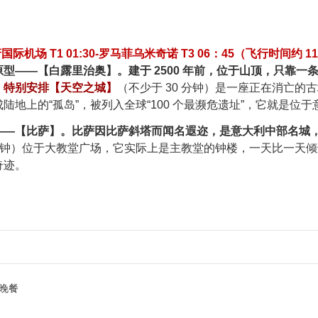
国际机场 T1 01:30-罗马菲乌米奇诺 T3 06：45（飞行时间
原型——【白露里治奥】。建于 2500 年前，位于山顶，只靠
。
特别安排【天空之城】
（不少于 30 分钟）是一座正在消亡
的“孤岛”，被列入全球“100 个最濒危遗址”，它就是位于意大利中部的
——【比萨】。比萨因比萨斜塔而闻名遐迩，是意大利中部名城
 分钟）位于大教堂广场，它实际上是主教堂的钟楼，一天比一天倾斜
奇迹。
晚餐