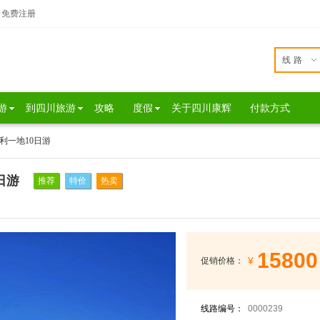
免费注册
线路
游
到四川旅游
攻略
度假
关于四川康辉
付款方式
利一地10日游
日游
推荐
特价
热卖
15800
¥
促销价格：
线路编号：
0000239