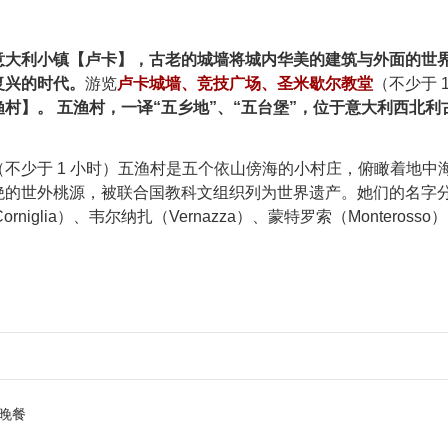
意大利小镇【卢卡】，古老的城墙将城内华美的建筑与外面的世
复兴的时代。
游览
卢卡城墙、竞技广场、圣米歇尔教堂
（不少于 
村】。 五渔村，一译“五乡地”、“五台堡”，位于意大利西北利
（不少于 1 小时）五渔村是五个依山傍海的小村庄，俯瞰着地
的世外桃源，被联合国教科文组织列为世界遗产。她们的名字分别是：
orniglia）、韦尔纳扎（Vernazza）、蒙特罗索（Monteros
晚餐