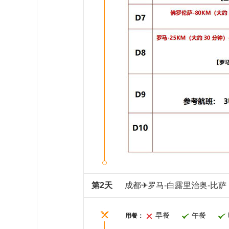
第2天
成都✈罗马-白露里治奥-比萨
早餐
午餐
用餐：