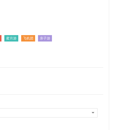
蜜月游
飞机团
亲子游