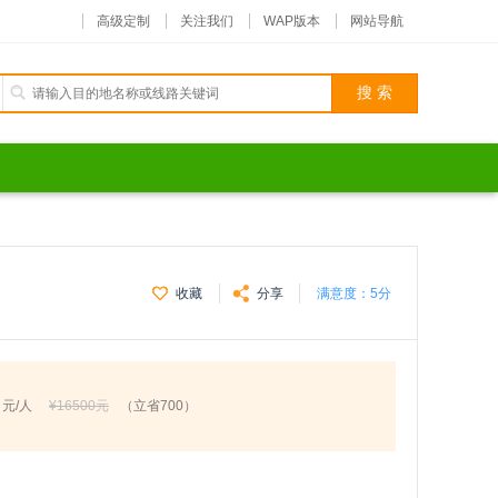
高级定制
关注我们
WAP版本
网站导航
收藏
分享
满意度：
5分
元/人
¥16500元
（立省700）