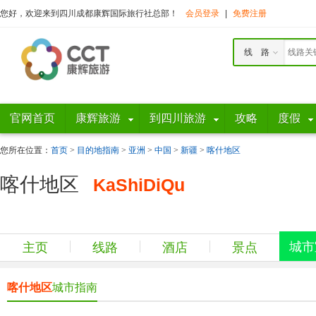
您好，欢迎来到四川成都康辉国际旅行社总部！
会员登录
|
免费注册
线 路
官网首页
康辉旅游
到四川旅游
攻略
度假
您所在位置：
首页
>
目的地指南
>
亚洲
>
中国
>
新疆
>
喀什地区
喀什地区
KaShiDiQu
城市
主页
线路
酒店
景点
喀什地区
城市指南