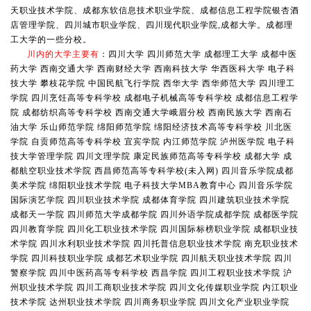
天职业技术学院、成都东软信息技术职业学院、成都信息工程学院银杏酒
店管理学院、四川城市职业学院、四川现代职业学院,成都大学。成都理
工大学的一些分校。
川内的大学主要有
：四川大学 四川师范大学 成都理工大学 成都中医
药大学 西南交通大学 西南财经大学 西南科技大学 华西医科大学 电子科
技大学 攀枝花学院 中国民航飞行学院 西华大学 西华师范大学 四川理工
学院 四川烹饪高等专科学校 成都电子机械高等专科学校 成都信息工程学
院 成都纺织高等专科学校 西南交通大学峨眉分校 西南民族大学 西南石
油大学 乐山师范学院 绵阳师范学院 绵阳经济技术高等专科学校 川北医
学院 自贡师范高等专科学校 宜宾学院 内江师范学院 泸州医学院 电子科
技大学管理学院 四川文理学院 康定民族师范高等专科学校 成都大学 成
都航空职业技术学院 西昌师范高等专科学校(未入网) 四川音乐学院成都
美术学院 绵阳职业技术学院 电子科技大学MBA教育中心 四川音乐学院
国际演艺学院 四川职业技术学院 成都体育学院 四川建筑职业技术学院
成都天一学院 四川师范大学成都学院 四川外语学院成都学院 成都医学院
四川教育学院 四川化工职业技术学院 四川国际标榜职业学院 成都职业技
术学院 四川水利职业技术学院 四川托普信息职业技术学院 南充职业技术
学院 四川科技职业学院 成都艺术职业学院 四川航天职业技术学院 四川
警察学院 四川中医药高等专科学校 西昌学院 四川工程职业技术学院 沪
州职业技术学院 四川工商职业技术学院 四川文化传媒职业学院 内江职业
技术学院 达州职业技术学院 四川商务职业学院 四川文化产业职业学院