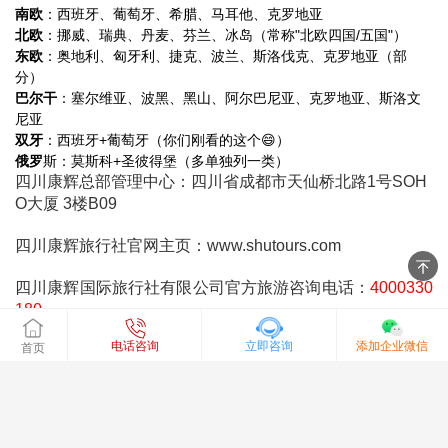
南欧
：西班牙、葡萄牙、希腊、马耳他、克罗地亚
北欧
：挪威、瑞典、丹麦、芬兰、冰岛（常称"北欧四国/五国"）
东欧
：奥地利、匈牙利、捷克、波兰、斯洛伐克、克罗地亚（部
分）
巴尔干
：塞尔维亚、波黑、黑山、阿尔巴尼亚、克罗地亚、斯洛文
尼亚
双牙
：西班牙+葡萄牙（你们刚看的这个😄）
俄罗
斯：莫斯科+圣彼得堡（多单独列一类）
四川康辉总部管理中心：四川省成都市天仙桥北路1号SOH
O大厦 3楼B09
四川康辉旅行社官网主页：
www.shutours.com
四川康辉国际旅行社有限公司官方旅游咨询电话：
4000330
180
电话咨询
立即咨询
添加企业微信
首页
出境旅游咨询电话：028-86653394;028-86085005;
欧州旅游专线：028-86661486
团队会议、单团旅游、定制旅游：15388159372 ; 028-860