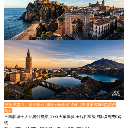
推荐线路四、摩洛哥+西班牙+葡萄牙14日（异域摩洛哥&热情西
葡）
三国联游十大经典付费景点+双火车体验 全程四星级 纯玩0自费0购
物