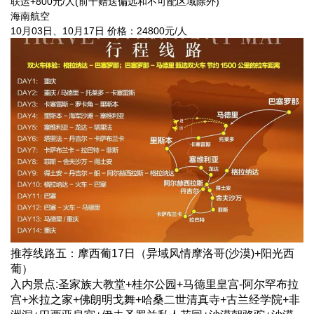
联运+800元/人(前十赠送偏远和不可配区域除外)
海南航空
10月03日、10月17日 价格：24800元/人
推荐线路五：摩西葡17日（异域风情摩洛哥(沙漠)+阳光西
葡）
入内景点:圣家族大教堂+桂尔公园+马德里皇宫-阿尔罕布拉
宫+米拉之家+佛朗明戈舞+哈桑二世清真寺+古兰经学院+非