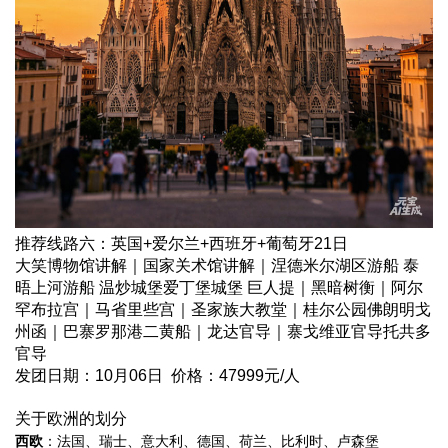
推荐线路六：英国+爱尔兰+西班牙+葡萄牙21日
大笑博物馆讲解｜国家关术馆讲解｜涅德米尔湖区游船 泰
晤上河游船 温炒城堡爱丁堡城堡 巨人提｜黑暗树衡｜阿尔
罕布拉宫｜马省里些宫｜圣家族大教堂｜桂尔公园佛朗明戈
州函｜巴寨罗那港二黄船｜龙达官导｜寨戈维亚官导托共多
官导
发团日期：10月06日 价格：47999元/人
关于欧洲的划分
西欧
：法国、瑞士、意大利、德国、荷兰、比利时、卢森堡