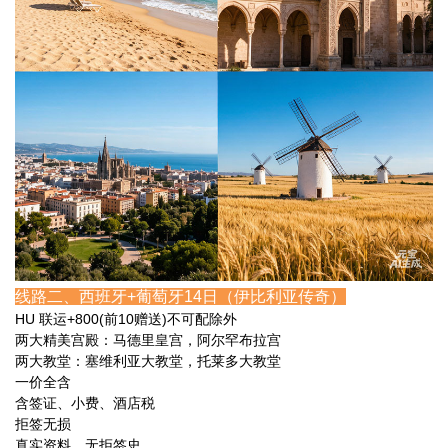
线路二、西班牙+葡萄牙14日（伊比利亚传奇）
HU 联运+800(前10赠送)不可配除外
两大精美宫殿：马德里皇宫，阿尔罕布拉宫
两大教堂：塞维利亚大教堂，托莱多大教堂
一价全含
含签证、小费、酒店税
拒签无损
真实资料，无拒签史