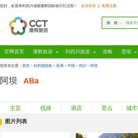
您好，欢迎来到四川成都康辉国际旅行社总部！
会员登录
|
免费注册
线 路
官网首页
康辉旅游
到四川旅游
攻略
度假
您所在位置：
首页
>
目的地指南
>
亚洲
>
中国
>
四川
>
阿坝
阿坝
ABa
主页
线路
酒店
景点
城市
图片列表