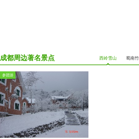
成都周边著名景点
西岭雪山
蜀南竹
参团游