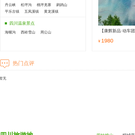
毕棚沟
丹巴
丹云峡
松坪沟
桃坪羌寨
鹧鸪山
平乐古镇
五凤溪镇
黄龙溪镇
青城山都江堰
天台山平乐古镇
四川温泉景点
乐山大佛
峨眉山
成都
【康辉新品·动车
海螺沟
西岭雪山
周公山
佛+九寨沟+黄龙全
1980
¥
双动贯穿四川4大
四川著名古镇景点
热门点评
五凤溪镇
黄龙溪镇
天台山平乐古镇
暂无