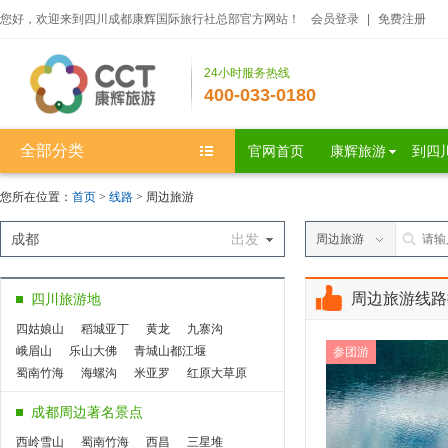
您好，欢迎来到四川成都康辉国际旅行社总部官方网站！
会员登录
|
免费注册
24小时服务热线
400-033-0180
全部分类
官网首页
康辉旅游
到四
您所在位置：
首页
>
线路
> 周边旅游
成都
出发
周边旅游
周边旅游线路
四川旅游地
四姑娘山
稻城亚丁
黄龙
九寨沟
峨眉山
乐山大佛
青城山都江堰
参团游
蜀南竹海
海螺沟
米亚罗
红原大草原
九曲黄河第一湾
若尔盖大草原
花湖
成都周边著名景点
丹巴八美
达瓦更扎
桃坪羌寨
鹧鸪山
西昌
泸沽湖
色达
松坪沟
奶子沟
西岭雪山
蜀南竹海
西昌
三星堆