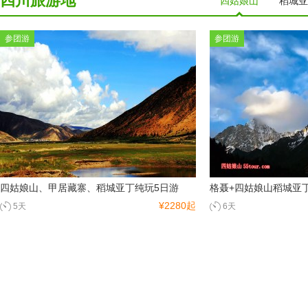
四川旅游地
四姑娘山
稻城亚
参团游
参团游
四姑娘山、甲居藏寨、稻城亚丁纯玩5日游
格聂+四姑娘山稻城亚丁
¥2280起
5天
6天