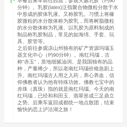
早餐后乘车前往西昌，参观天籁乳胶（约90
分钟）。乳胶(latex)泛指聚合物微粒分散于水
中形成的胶体乳液。又称胶乳。习惯上将橡
胶微粒的水分散体称为胶乳，而将树脂微粒
的水分散体称为乳液。以乳胶为原料制成的
制品称乳胶制品，常见的如海绵、手套、玩
具、胶管等。
之后前往参观凉山州独有的矿产资源玛瑙玉
器文化中心（约90分钟）。南红玛瑙，古
称”赤玉”，质地细腻油润。是我国独有的品
种，产量稀少，所以老南红玛瑙价格急剧上
升。南红玛瑙古人用之入药，养心养血，信
仰佛教者认为他有特殊功效。佛教七宝中的
赤珠（真珠）指的就是南红玛瑙。今天的南
红玛瑙，已经和和田玉、翡翠形成三足鼎立
之势。后乘车返回成都统一地点散团，结束
愉快的恋上泸沽湖之旅！