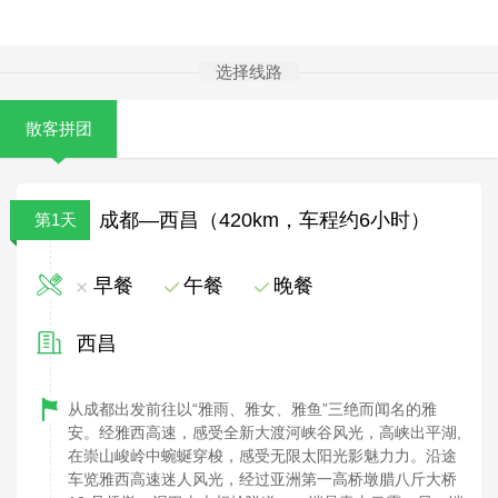
选择线路
散客拼团
成都—西昌（420km，车程约6小时）
第1天
早餐
午餐
晚餐
西昌
从成都出发前往以“雅雨、雅女、雅鱼”三绝而闻名的雅
安。经雅西高速，感受全新大渡河峡谷风光，高峡出平湖,
在崇山峻岭中蜿蜒穿梭，感受无限太阳光影魅力力。沿途
车览雅西高速迷人风光，经过亚洲第一高桥墩腊八斤大桥