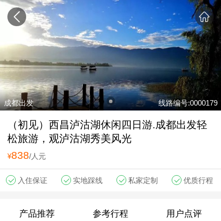
成都出发
线路编号:0000179
（初见）西昌泸沽湖休闲四日游.成都出发轻
松旅游，观泸沽湖秀美风光
838
¥
/人元
入住保证
实地踩线
私家定制
优质行程
产品推荐
参考行程
用户点评