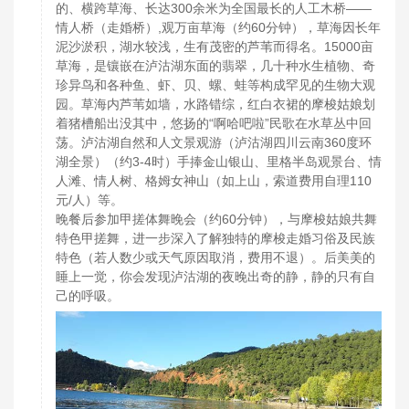
的、横跨草海、长达300余米为全国最长的人工木桥——
情人桥（走婚桥）,观万亩草海（约60分钟），草海因长年
泥沙淤积，湖水较浅，生有茂密的芦苇而得名。15000亩
草海，是镶嵌在泸沽湖东面的翡翠，几十种水生植物、奇
珍异鸟和各种鱼、虾、贝、螺、蛙等构成罕见的生物大观
园。草海内芦苇如墙，水路错综，红白衣裙的摩梭姑娘划
着猪槽船出没其中，悠扬的“啊哈吧啦”民歌在水草丛中回
荡。泸沽湖自然和人文景观游（泸沽湖四川云南360度环
湖全景）（约3-4时）手捧金山银山、里格半岛观景台、情
人滩、情人树、格姆女神山（如上山，索道费用自理110
元/人）等。
晚餐后参加甲搓体舞晚会（约60分钟），与摩梭姑娘共舞
特色甲搓舞，进一步深入了解独特的摩梭走婚习俗及民族
特色（若人数少或天气原因取消，费用不退）。后美美的
睡上一觉，你会发现泸沽湖的夜晚出奇的静，静的只有自
己的呼吸。