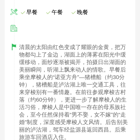
早餐
午餐
晚餐
清晨的太阳由红色变成了耀眼的金黄，把万
物都勾上了金边，湖面上的薄雾在阳光中缓
缓移动，面纱逐渐被揭开，拍摄日出湖面的
美丽瞬间，听湖上飘来动人的情歌。早餐后
乘坐摩梭人的“诺亚方舟”—猪槽船（约30分
钟），猪槽船是泸沽湖上唯一交通工具，往
来穿梭别有一番情趣。在前往参观摩梭古村
落（约60分钟），更进一步了解摩梭人的生
活习俗，摩梭人是中国唯一存在的母系族社
会，至今任然保持着“男不娶，女不嫁”的“走
婚”制度，深度感受摩梭人文风情。后告别美
丽的泸沽湖，驾车经盐源县返回西昌。后乘
旅游车回酒店入住。