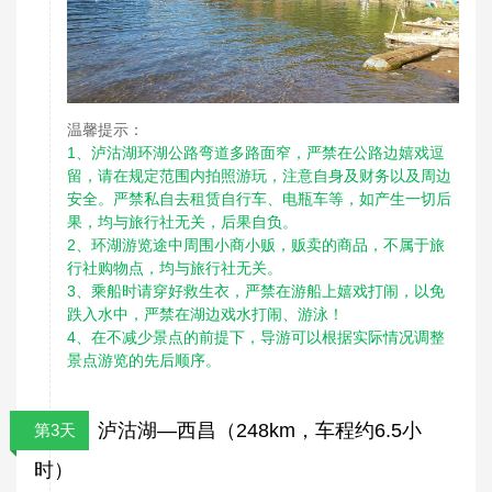
温馨提示：
1、泸沽湖环湖公路弯道多路面窄，严禁在公路边嬉戏逗
留，请在规定范围内拍照游玩，注意自身及财务以及周边
安全。严禁私自去租赁自行车、电瓶车等，如产生一切后
果，均与旅行社无关，后果自负。
2、环湖游览途中周围小商小贩，贩卖的商品，不属于旅
行社购物点，均与旅行社无关。
3、乘船时请穿好救生衣，严禁在游船上嬉戏打闹，以免
跌入水中，严禁在湖边戏水打闹、游泳！
4、在不减少景点的前提下，导游可以根据实际情况调整
景点游览的先后顺序。
泸沽湖—西昌（248km，车程约6.5小
第3天
时）