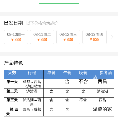
出发日期
以下价格均为起价
08-10周一
08-11周二
08-12周三
08-13周四
¥ 838
¥ 838
¥ 838
¥ 838
产品特色
天数
行程
早餐
午餐
晚餐
参考酒
店
含
不含
西昌
第一天
成都→西昌
→泸山邛海
第二天
泸沽湖
含
含
含
泸沽湖
第三天
泸沽湖→西
含
含
不含
西昌
昌
温馨的家
第四
西昌→成都
含
含
天