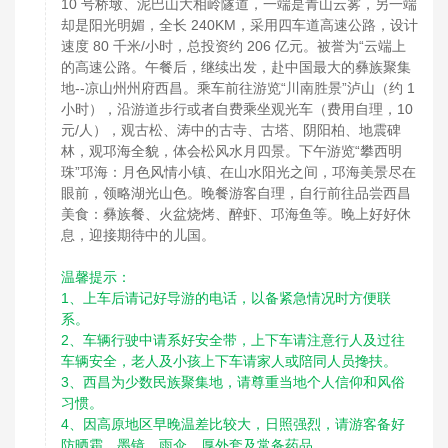
10 号桥墩、泥巴山大相岭隧道，一端是青山云雾，另一端
却是阳光明媚，全长 240KM，采用四车道高速公路，设计
速度 80 千米/小时，总投资约 206 亿元。被誉为“云端上
的高速公路。午餐后，继续出发，赴中国最大的彝族聚集
地--凉山州州府西昌。乘车前往游览“川南胜景”泸山（约 1
小时），沿游道步行或者自费乘坐观光车（费用自理，10
元/人），观古松、涛中的古寺、古塔、阴阳柏、地震碑
林，观邛海全貌，体会松风水月四景。下午游览“攀西明
珠”邛海：月色风情小镇、在山水阳光之间，邛海美景尽在
眼前，领略湖光山色。晚餐游客自理，自行前往品尝西昌
美食：彝族餐、火盆烧烤、醉虾、邛海鱼等。晚上好好休
息，迎接期待中的儿国。
温馨提示：
1、上车后请记好导游的电话，以备紧急情况时方便联
系。
2、车辆行驶中请系好安全带，上下车请注意行人及过往
车辆安全，老人及小孩上下车请家人或陪同人员搀扶。
3、西昌为少数民族聚集地，请尊重当地个人信仰和风俗
习惯。
4、因高原地区早晚温差比较大，日照强烈，请游客备好
防晒霜、墨镜、雨伞、厚外套及常备药品。