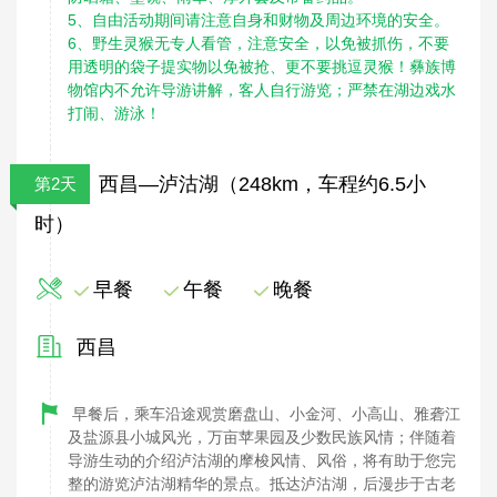
5、自由活动期间请注意自身和财物及周边环境的安全。
6、野生灵猴无专人看管，注意安全，以免被抓伤，不要
用透明的袋子提实物以免被抢、更不要挑逗灵猴！彝族博
物馆内不允许导游讲解，客人自行游览；严禁在湖边戏水
打闹、游泳！
西昌—泸沽湖（248km，车程约6.5小
第2天
时）
早餐
午餐
晚餐
西昌
早餐后，乘车沿途观赏磨盘山、小金河、小高山、雅砻江
及盐源县小城风光，万亩苹果园及少数民族风情；伴随着
导游生动的介绍泸沽湖的摩梭风情、风俗，将有助于您完
整的游览泸沽湖精华的景点。抵达泸沽湖，后漫步于古老