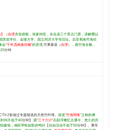
镇】
（
自理
含祖师殿，张家祠堂，东岳庙三个景点门票，讲解费以
国营造学社、金陵大学、国立同济大学等旧址。后至蜀南竹海欣
体会“
千年茂林曲径幽
”的意境;
可乘索道（
自理
），观竹海全貌，
20
分钟
CCTV-2套做过专题报道的天然竹纤维。
游览“
竹海明珠
”之称的佛
时间不低于40
分钟】
观“
三十六计
”石刻浮雕忆古通今、悠久的历
拍摄地，倾听琴蛙如歌的鸣叫【自由活动不低于50
分钟】。乘车