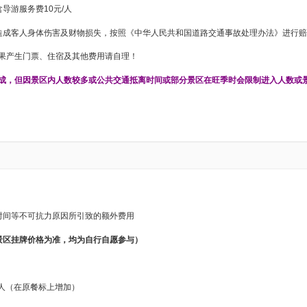
导游服务费10元/人
造成客人身体伤害及财物损失，按照《中华人民共和国道路交通事故处理办法》进行赔
如果产生门票、住宿及其他费用请自理！
成，但因景区内人数较多或公共交通抵离时间或部分景区在旺季时会限制进入人数或
时间等不可抗力原因所引致的额外费用
景区挂牌价格为准，均为自行自愿参与）
元/人（在原餐标上增加）