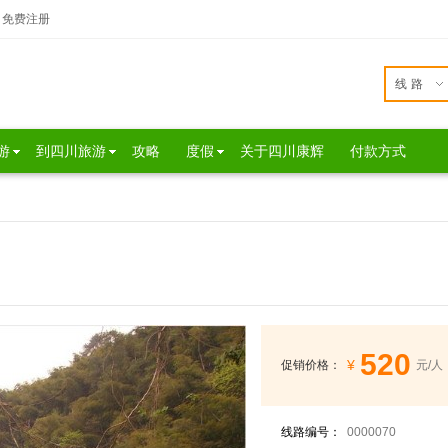
免费注册
线路
游
到四川旅游
攻略
度假
关于四川康辉
付款方式
520
¥
促销价格：
元/人
线路编号：
0000070