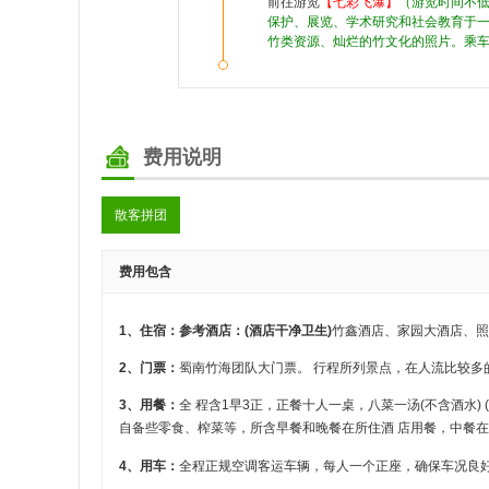
前往游览
【七彩飞瀑】
（游览时间不低
保护、展览、学术研究和社会教育于一
竹类资源、灿烂的竹文化的照片。乘
费用说明
散客拼团
费用包含
1、住宿：参考酒店：(酒店干净卫生)
竹鑫酒店、家园大酒店、照
2、门票：
蜀南竹海团队大门票。 行程所列景点，在人流比较多
3、用餐：
全 程含1早3正，正餐十人一桌，八菜一汤(不含酒水)
自备些零食、榨菜等，所含早餐和晚餐在所住酒 店用餐，中餐
4、用车：
全程正规空调客运车辆，每人一个正座，确保车况良