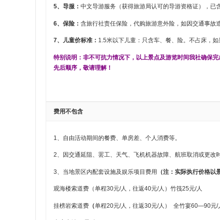
5、导服：
中文导游服务（获得旅游局认可的导游资格证），已含
6、保险：
含旅行社责任保险，代购旅游意外险，如因交通事故
7、儿童价标准：
1.5米以下儿童：只含车、餐、险。不占床，
特别说明：非不可抗力情况下，以上景点及游览时间我社确保完
先后顺序，敬请理解！
费用不包含
1、自由活动期间的餐费、单房差、个人消费等。
2、因交通延阻、罢工、天气、飞机机器故障、航班取消或更改
3、当地景区内配套设施及娱乐项目费用
（注：实际执行价格以
观海楼索道费（单程30元/人，往返40元/人）竹筏25元/人
挂榜岩索道费
（
单程20元/人，往返30元/人） 全竹宴60—90