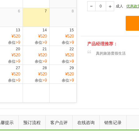
成人
优惠政
6
7
8
13
14
15
¥520
¥520
¥520
>9
>9
>9
余位
余位
余位
产品经理推荐：
20
21
22
真的旅游度假生活
¥520
¥520
¥520
>9
>9
>9
余位
余位
余位
27
28
29
¥520
¥520
¥520
>9
>9
>9
余位
余位
余位
上一个
下一个
温馨提示
预订流程
客户点评
在线咨询
销售记录