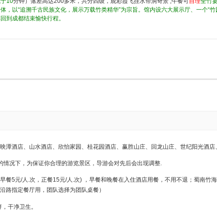
于10
分钟）落差高达200多米，共分四级，观彩霞飞挂水帘洞奇景 ,午餐可
自理
全竹宴
体，以“追溯千古民族文化，展示万载竹类精华”为宗旨。馆内设六大展示厅、一个“竹
车回到成都结束愉快行程。
映潭酒店、山水酒店、欣怡家园、桂花园酒店、赢胜山庄、回龙山庄、世纪阳光酒店
的情况下，为保证你合理的游览景区，导游会对先后会出现调整.
 (早餐5元/人.次，正餐15元/人.次) ，早餐和晚餐在入住酒店用餐，不用不退；
在沿路指定餐厅用，团队选择为团队桌餐）
好，干净卫生。