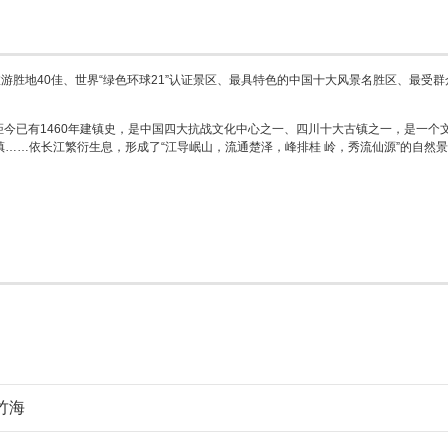
旅游胜地40佳、世界“绿色环球21”认证景区、最具特色的中国十大风景名胜区、最
。距今已有1460年建镇史，是中国四大抗战文化中心之一、四川十大古镇之一，是一
……依长江繁衍生息，形成了“江导岷山，流通楚泽，峰排桂 岭，秀流仙源”的自然
南竹海