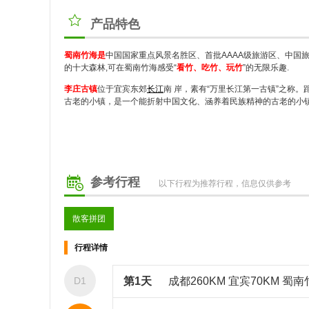
产品特色
蜀南竹海是
中国国家重点风景名胜区、首批AAAA级旅游区、中国
的十大森林,可在蜀南竹海感受“
看竹、吃竹、玩竹
”的无限乐趣.
李庄古镇
位于宜宾东郊
长江
南 岸，素有“万里长江第一古镇”之称
古老的小镇，是一个能折射中国文化、涵养着民族精神的古老的小镇
参考行程
以下行程为推荐行程，信息仅供参考
散客拼团
行程详情
D1
第1天
成都260KM 宜宾70KM 蜀