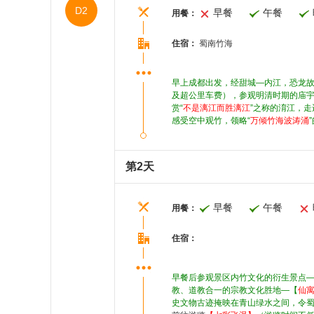
D2
早餐
午餐
用餐：
住宿：
蜀南竹海
早上成都出发，经甜城—内江，恐龙
及超公里车费），参观明清时期的庙
赏“
不是漓江而胜漓江
”之称的淯江，走
感受空中观竹，领略“
万倾竹海波涛涌
第2天
早餐
午餐
用餐：
住宿：
早餐后参观景区内竹文化的衍生景点——
教、道教合一的宗教文化胜地—【
仙
史文物古迹掩映在青山绿水之间，令蜀