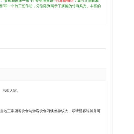
。参观我国第一家“竹”专业博物馆--
竹海博物馆
：集竹文物收藏
园”和一个竹工艺作坊，分别陈列展示了旖旎的竹海风光、丰富的
、巴蜀人家。
蜀南竹海当地正常团餐饮食与游客饮食习惯差异较大，尽请游客谅解并可