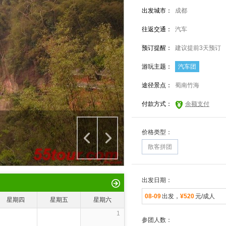
出发城市：
成都
往返交通：
汽车
预订提醒：
建议提前3天预订
游玩主题：
汽车团
途径景点：
蜀南竹海
付款方式：
余额支付
价格类型：
散客拼团
出发日期：
08-09
出发，
¥520
元/成人
星期四
星期五
星期六
1
参团人数：