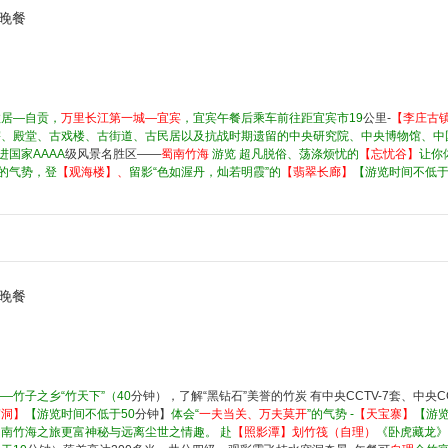
晚餐
故居—自贡，
万里长江第一城—宜宾
，宜宾午餐后乘车前往距宜宾市19
公里-
【李庄古
宇、殿堂、古戏楼、古街道、古民居以及抗战时期遗留的中央研究院、中央博物馆、中
进国家AAAA
级风景名胜区——
蜀南竹海
游览 超凡脱俗、荡涤烦忧的
【忘忧谷】
让你
”的气势，登
【观海楼】、
留影“色如渥丹，灿若明霞”的
【翡翠长廊】
【游览时间不低于
晚餐
竹子之乡“竹天下”（40
分钟），了解“黑钻石”美誉的竹炭 有中央CCTV-7套、中央
寓洞】
【游览时间不低于50
分钟】
体会“
一夫当关、万夫莫开
”的气势 -
【天宝寨】
【游览
南竹海之旅更富神秘与远离尘世之情趣。 赴
【照影潭】划竹筏（自理）
《卧虎藏龙》