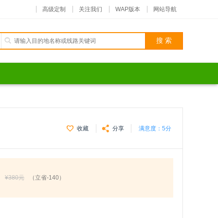
高级定制
关注我们
WAP版本
网站导航
收藏
分享
满意度：
5分
¥380元
（立省-140）