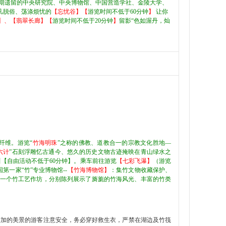
期遗留的中央研究院、中央博物馆、中国营造学社、金陵大学、
凡脱俗、荡涤烦忧的
【忘忧谷】【
游览时间不低于60分钟
】
让你
】、
【翡翠长廊】
【
游览时间不低于20分钟
】
留影“色如渥丹，灿
竹纤维。
游览“
竹海明珠
”之称的佛教、道教合一的宗教文化胜地—
六计
”石刻浮雕忆古通今、悠久的历史文物古迹掩映在青山绿水之
【自由活动不低于60分钟】。乘车前往游览
【七彩飞瀑】
（游览
第一家“竹”专业博物馆--
【竹海博物馆】
：集竹文物收藏保护、
和一个竹工艺作坊，分别陈列展示了旖旎的竹海风光、丰富的竹类
交加的美景的游客注意安全，务必穿好救生衣，严禁在湖边及竹筏