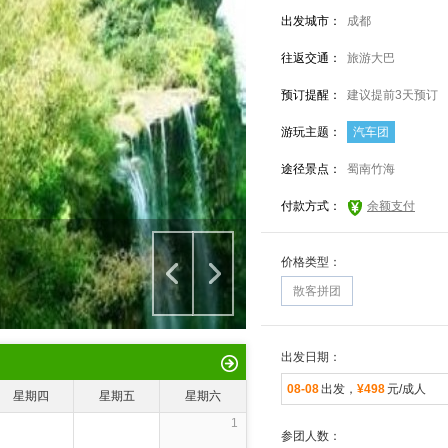
出发城市：
成都
往返交通：
旅游大巴
预订提醒：
建议提前3天预订
游玩主题：
汽车团
途径景点：
蜀南竹海
付款方式：
余额支付
价格类型：
散客拼团
出发日期：
08-08
出发，
¥498
元/成人
星期四
星期五
星期六
1
参团人数：