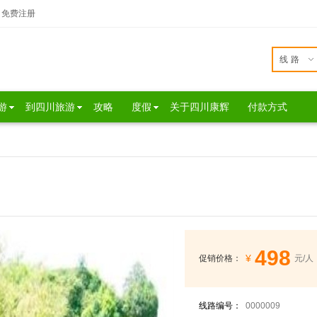
免费注册
线路
游
到四川旅游
攻略
度假
关于四川康辉
付款方式
498
¥
促销价格：
元/人
线路编号：
0000009