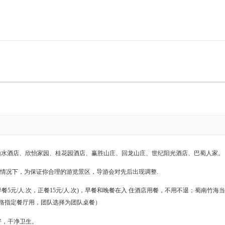
山水酒店、欣怡家园、桂花园酒店、赢胜山庄、回龙山庄、世纪阳光酒店、巴蜀人家。
情况下，为保证你合理的游览景区，导游会对先后出现调整.
早餐5元/人.次，正餐15元/人.次)，早餐和晚餐在入 住酒店用餐，不用不退；蜀南
路指定餐厅用，团队选择为团队桌餐）
好，干净卫生。