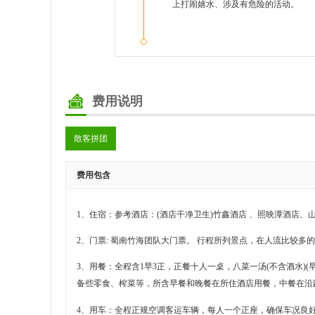
上打闹嬉水、涉及有危险的活动。
费用说明
散客拼团
费用包含
1
、住宿：参考酒店：(酒店干净卫生)
竹鑫酒店 、照映潭酒店、
2
、
门票:
蜀南竹海团队大门票。
行程所列景点，在人流比较多的
3
、用餐：
全程含1早3正，正餐十人一桌，八菜一汤(不含酒水)(
备些零食、榨菜等，所含早餐和晚餐在所住酒店用餐，中餐在沿
4
、用车：
全程正规空调客运车辆，每人一个正座，确保车况良