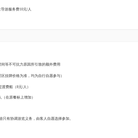
游服务费10元/人
时间等不可抗力原因所引致的额外费用
景区挂牌价格为准，均为自行自愿参与）
过渡费船（8元/人）
元/人（在原餐标上增加）
游只有协调游览义务，由客人自愿选择参加。