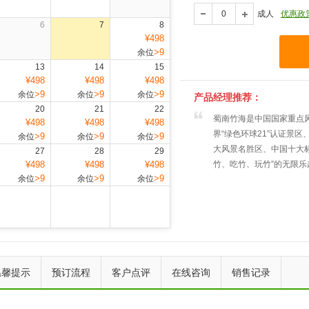
成人
优惠政
6
7
8
¥498
>9
余位
13
14
15
¥498
¥498
¥498
>9
>9
>9
余位
余位
余位
产品经理推荐：
20
21
22
蜀南竹海是中国国家重点风
¥498
¥498
¥498
界“绿色环球21”认证景
>9
>9
>9
余位
余位
余位
大风景名胜区、中国十大标
27
28
29
¥498
¥498
¥498
竹、吃竹、玩竹”的无限乐
>9
>9
>9
余位
余位
余位
上一个
下一个
温馨提示
预订流程
客户点评
在线咨询
销售记录