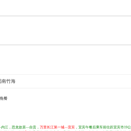
 蜀南竹海
晚餐
—内江，恐龙故居—自贡，
万里长江第一城—宜宾
，宜宾午餐后乘车前往距宜宾市19公