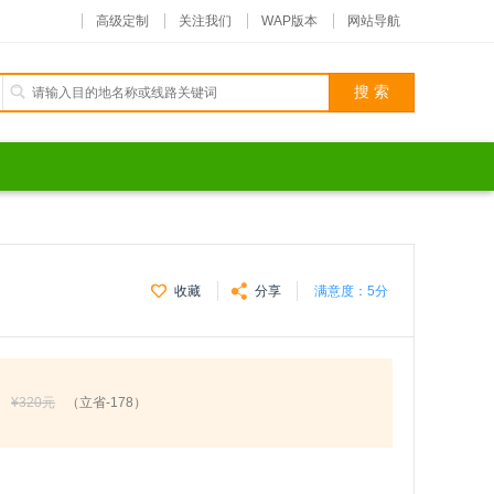
高级定制
关注我们
WAP版本
网站导航
收藏
分享
满意度：
5分
¥320元
（立省-178）