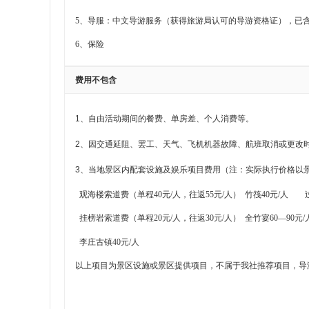
5
、导服：
中文导游服务（获得旅游局认可的导游资格证），已含导
6
、保险
费用不包含
1
、自由活动期间的餐费、单房差、个人消费等。
2
、因交通延阻、罢工、天气、飞机机器故障、航班取消或更改
3
、当地景区内配套设施及娱乐项目费用
（注：实际执行价格以
观海楼索道费（单程40元/人，往返55元/人） 竹筏40元/人 
挂榜岩索道费
（
单程20元/人，往返30元/人） 全竹宴60—90
李庄古镇40元/人
以上项目为景区设施或景区提供项目，不属于我社推荐项目，导