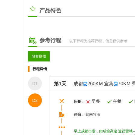
产品特色
参考行程
以下行程为推荐行程，信息仅供参考
散客拼团
行程详情
D1
第1天
成都
260KM 宜宾
70KM
D2
早餐
午餐
用餐：
住宿：
蜀南竹海
早上成都出发，由成渝高速 途径甜城