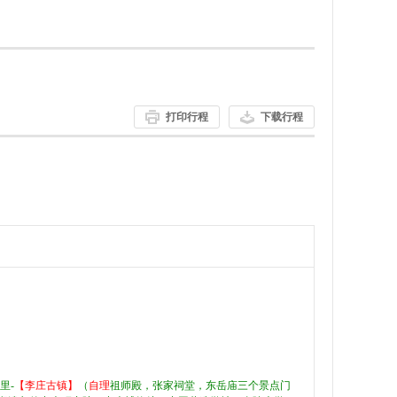
打印行程
下载行程
里-
【李庄古镇】
（
自理
祖师殿，张家祠堂，东岳庙三个景点门