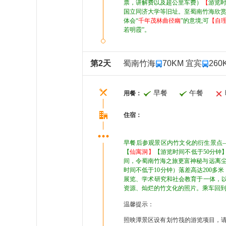
票，讲解费以及超公里车费）
【
游览时
国立同济大学等旧址。至蜀南竹海欣赏
体会“
千年茂林曲径幽
”的意境;可
【自
若明霞”。
第2天
蜀南竹海
70KM 宜宾
260
早餐
午餐
用餐：
住宿：
早餐后参观景区内竹文化的衍生景点
【
仙寓洞】
【游览时间不低于50分钟
间，令蜀南竹海之旅更富神秘与远离尘
时间不低于10分钟）落差高达200多
展览、学术研究和社会教育于一体，以
资源、灿烂的竹文化的照片。乘车回
温馨提示：
照映潭景区设有划竹筏的游览项目，