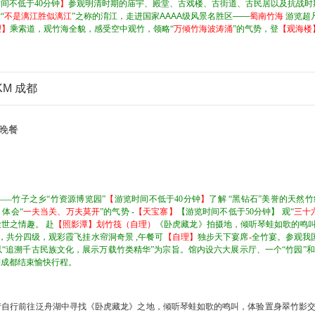
间不低于40分钟
】
参观明清时期的庙宇、殿堂、古戏楼、古街道、古民居以及抗战时
“
不是漓江胜似漓江
”之称的淯江，
走进国家AAAA级风景名胜区——
蜀南竹海
游览超
理】
乘索道，观竹海全貌，感受空中观竹，领略“
万倾竹海波涛涌
”的气势，登
【观海楼
KM 成都
晚餐
——
竹子之乡“竹资源博览园”
【
游览时间不低于40分钟
】
了解 “黑钻石”美誉的天然
】
体会“
一夫当关、万夫莫开
”的气势 -
【天宝寨】
【游览时间不低于50分钟】
观“
三十
世之情趣。 赴
【照影潭】划竹筏（自理）
《卧虎藏龙》拍摄地，倾听琴蛙如歌的鸣叫
米，共分四级，观彩霞飞挂水帘洞奇景 ,午餐可
【自理】
独步天下宴席
-
全竹宴。参观我国
“追溯千古民族文化，展示万载竹类精华”为宗旨。馆内设六大展示厅、一个“竹园”
到成都结束愉快行程。
请自行前往泛舟湖中寻找《卧虎藏龙》之地，倾听琴蛙如歌的鸣叫，体验置身翠竹影