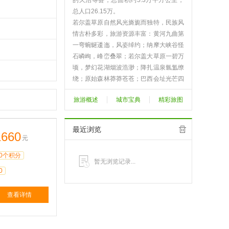
的久治等县，总面积约5.3万平方公里，
总人口26.15万。
若尔盖草原自然风光旖旎而独特，民族风
情古朴多彩，旅游资源丰富：黄河九曲第
一弯蜿蜒逶迤，风姿绰约；纳摩大峡谷怪
石嶙峋，峰峦叠翠；若尔盖大草原一碧万
顷，梦幻花湖烟波浩渺；降扎温泉氤氲缭
绕；原始森林莽莽苍苍；巴西会址光芒四
射；古潘州遗址绵亘至今；宗教文化神奇
旅游概述
城市宝典
精彩旅图
瑰丽；民族风情古老质朴……
漫步若尔盖，枕黄河涛声，观日落牧归，
共水天一色；卧花湖栈道，看鸥翔鹤舞，
最近浏览
1660
任云卷云舒。跨骏马飞身天际，入峡谷探
元
白龙江源，品奶酪饼、喝酥油茶、吃烤全
0个积分
羊、煮黄河鱼、舞迷人锅庄，如品诗赏
暂无浏览记录...
画，其乐融融，妙趣无穷。
0
查看更多>>
查看详情