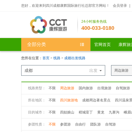
您好，欢迎来到四川成都康辉国际旅行社总部官方网站！
会员登录
|
24小时服务热线
400-033-0180
全部分类
官网首页
康辉旅
您所在位置：
首页
>
线路
>
成都出发线路
成都
出发
周边旅游
线路类型：
不限
周边旅游
国内旅游
出境旅游
自驾旅游
所在地区：
不限
四川旅游地
成都周边著名景点
四川温泉
目的城市：
不限
四姑娘山
稻城亚丁
黄龙
九寨沟
峨眉
九曲黄河第一湾
若尔盖大草原
花湖
丹巴八美
参团性质：
不限
参团游
自由行
团队游
自驾游
丹巴