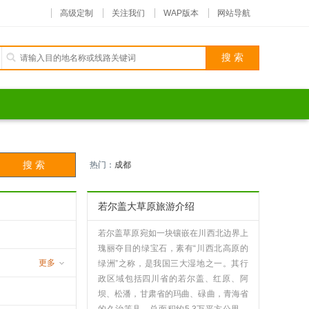
高级定制
关注我们
WAP版本
网站导航
热门：
成都
若尔盖大草原旅游介绍
若尔盖草原宛如一块镶嵌在川西北边界上
瑰丽夺目的绿宝石，素有“川西北高原的
更多
绿洲”之称，是我国三大湿地之一。其行
政区域包括四川省的若尔盖、红原、阿
沟
坝、松潘，甘肃省的玛曲、碌曲，青海省