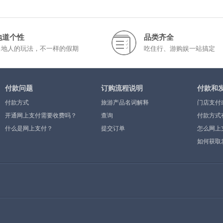
地道个性
品类齐全
当地人的玩法，不一样的假期
吃住行、游购娱一站搞定
付款问题
订购流程说明
付款和
付款方式
旅游产品名词解释
门店支付
开通网上支付需要收费吗？
查询
付款方式
什么是网上支付？
提交订单
怎么网上
如何获取