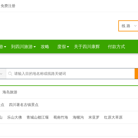
免费注册
线路
游
到四川旅游
攻略
度假
关于四川康辉
付款方式
海岛旅游
景点
四川著名古镇景点
山
乐山大佛
青城山都江堰
蜀南竹海
海螺沟
米亚罗
红原大草原
达瓦更扎
桃坪羌寨
鹧鸪山
西昌
泸沽湖
色达
松坪沟
奶子沟
毕棚