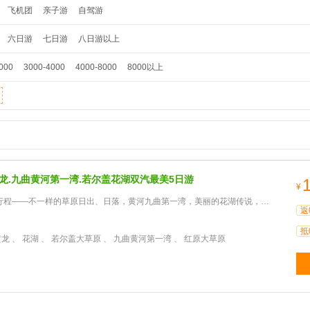
飞机团
亲子游
自驾游
六日游
七日游
八日游以上
000
3000-4000
4000-8000
8000以上
黄龙.九曲黄河第一湾.若尔盖花湖双汽最美5日游
¥
——不一样的草原日出、日落，黄河九曲第一湾，美丽的花湖传说，九寨沟，黄龙，特色藏寨、羌寨。
返
抵
黄龙 、 花湖 、 若尔盖大草原 、 九曲黄河第一湾 、 红原大草原