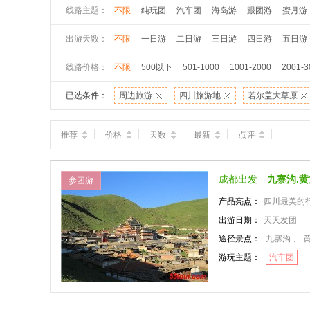
线路主题：
不限
纯玩团
汽车团
海岛游
跟团游
蜜月游
出游天数：
不限
一日游
二日游
三日游
四日游
五日游
线路价格：
不限
500以下
501-1000
1001-2000
2001-3
已选条件：
周边旅游
四川旅游地
若尔盖大草原
推荐
价格
天数
最新
点评
成都出发
九寨沟.
参团游
产品亮点：
四川最美的行程
出游日期：
天天发团
途径景点：
九寨沟 、 
游玩主题：
汽车团