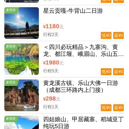
星云贡嘎-牛背山二日游
参团游
1180
¥
元
行程2天
抵¥0
返¥0
＜四川必玩精品＞九寨沟、黄
参团游
龙、都江堰、峨眉山、乐山五日
游
1980
¥
元
行程5天
抵¥0
返¥0
黄龙溪古镇、乐山大佛一日游
参团游
（成都三环路内上门接）
298
¥
元
行程1天
抵¥0
返¥0
四姑娘山、甲居藏寨、稻城亚丁
参团游
纯玩5日游