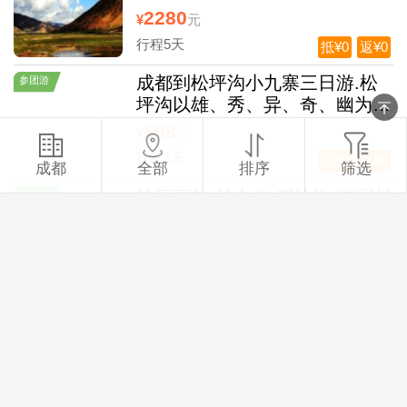
2280
¥
元
行程5天
抵¥0
返¥0
成都到松坪沟小九寨三日游.松
参团游
坪沟以雄、秀、异、奇、幽为景
观特征
598
¥
元
行程3天
抵¥0
返¥0
成都
全部
排序
筛选
达瓦更扎·神木垒·邓池沟·红军村
参团游
2日游
498
¥
元
行程2天
抵¥0
返¥0
成都出发前往峨眉山乐山品质全
参团游
景二日游-
798
¥
元
行程2天
抵¥0
返¥0