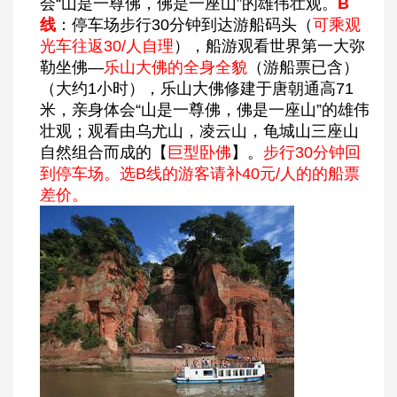
会“山是一尊佛，佛是一座山”的雄伟壮观。
B
线
：停车场步行30分钟到达游船码头（
可乘观
光车往返30/人自理
），船游观看世界第一大弥
勒坐佛—
乐山大佛的全身全貌
（游船票已含）
（大约1小时），乐山大佛修建于唐朝通高71
米，亲身体会“山是一尊佛，佛是一座山”的雄伟
壮观；观看由乌尤山，凌云山，龟城山三座山
自然组合而成的【
巨型卧佛
】。
步行30分钟回
到停车场。选B线的游客请补40元/人的的船票
差价。