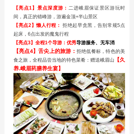
【亮点1】景点深度游：
二进峨眉保证景区游玩时
间，真正的错峰游，游遍金顶+半山景区
【
亮点2】懒人行程：
拒绝起早贪黑，告别常规5点
起床，6点出发的魔鬼行程
【亮点3】全程1个导游：优秀
导游服务、无车消
【亮点4】舌尖上的旅游：
拒绝低餐标，特色的美
【久
食之旅，全程品尝当地的特色菜肴：赠送峨眉山
养.峨眉药膳养生宴】