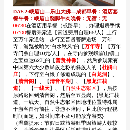
DAY.2:峨眉山—乐山大佛—成都
早餐：酒店套
餐
午餐：峨眉山跷脚牛肉
晚餐：无
宿：无
06:30
在酒店用早餐（或路早），办理退房手续
07:00
餐后乘索道【索道费用自理65/人】上行
至万年索道站，步行至普贤菩萨道场---万年
寺，游览被喻为“白水秋风”的【
万年寺
】【万年
寺门票自理10元/人】，在寺内参观峨眉山镇山
之宝重达62吨的【
普贤神像
】，然后参观素有
中国第六大少数民族之称的彝族人的【
杜鹃山
庄
】，下行至白娘子修道成现的【
白龙洞
】、
【
清音阁
】、【
清音平湖
】、【
黑龙江栈
道
】、【
一线天
】、【
自然生态猴区
】，后按
原路返回到清音阁，然后至五显岗。{黑龙江栈
道、一线天、自然生态猴区因地理位置特殊属
于游客自行前往，导游不陪同，且此段行程视
时间而定，如时间来不及可能放弃游览}
（温馨提示：节假日或旅游旺季因旅游人数较
多，为避免您到达景区后耗时排队过长，可能