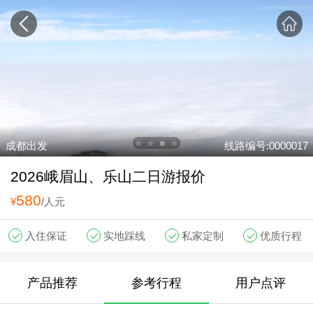
成都出发
线路编号:0000017
2026峨眉山、乐山二日游报价
580
¥
/人元
入住保证
实地踩线
私家定制
优质行程
产品推荐
参考行程
用户点评