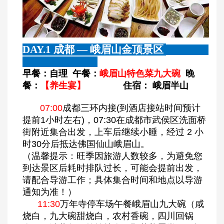
DAY.1
成都
—
峨眉山金顶景区
早餐：自理
午餐：
峨眉山特色菜
九大碗
晚
餐：
【养生宴】
住宿： 峨眉半山
07:00
成都三环内接(到酒店接站时间预计
提前1小时左右)，07:30在成都市武侯区洗面桥
街附近集合出发，上车后继续小睡，经过 2 小
时30分后抵达佛国仙山峨眉山。
（温馨提示：旺季因旅游人数较多，为避免您
到达景区后耗时排队过长，可能会提前出发，
请配合导游工作；具体集合时间和地点以导游
通知为准！）
11:30
万年寺停车场午餐峨眉山九大碗（咸
烧白，九大碗甜烧白，农村香碗，四川回锅