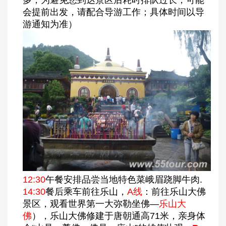
会提前出发，请配合导游工作；具体时间以导
游通知为准）
12:30
午餐安排品尝当地特色菜峨眉跷脚牛肉.
14:30
餐后乘车前往乐山，
A线
：前往乐山大佛
景区，观看世界第一大弥勒坐佛—
乐山大
佛
），乐山大佛修建于唐朝通高71米，亲身体