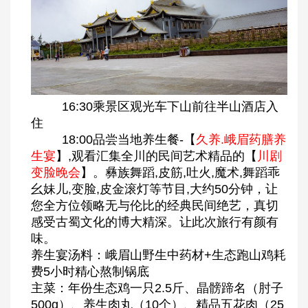
16:30乘景区观光车下山前往半山酒店入
住
18:00品尝当地养生餐-【
久养.峨眉药膳养
生宴
】,观看汇集全川的民间艺术精品的【
川剧
变脸晚会
】。彝族舞蹈,皮筋,吐火,魔术,舞蹈乖
幺妹儿,变脸,皮金滚灯等节目,大约50分钟，让
您全方位领略无与伦比的经典民间绝艺，真切
感受古蜀文化的博大精深。让此次旅行有颜有
味。
养生宴汤料：峨眉山野生中药材+生态跑山鸡耗
费5小时精心熬制锅底
主菜：年份生态鸡一只2.5斤、晶髈蹄名（肘子
500g）、养生肉丸（10个）、精品五花肉（25