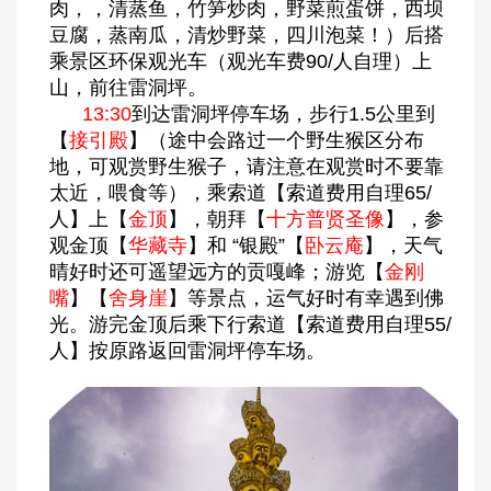
肉，，清蒸鱼，竹笋炒肉，野菜煎蛋饼，西坝
豆腐，蒸南瓜，清炒野菜，四川泡菜！）后搭
乘景区环保观光车（观光车费90/人自理）上
山，前往雷洞坪。
13:30
到达雷洞坪停车场，步行1.5公里到
【
接引殿
】（途中会路过一个野生猴区分布
地，可观赏野生猴子，请注意在观赏时不要靠
太近，喂食等），乘索道【索道费用自理65/
人】上【
金顶
】，朝拜【
十方普贤圣像
】，参
观金顶【
华藏寺
】和 “银殿”【
卧云庵
】，天气
晴好时还可遥望远方的贡嘎峰；游览【
金刚
嘴
】【
舍身崖
】等景点，运气好时有幸遇到佛
光。游完金顶后乘下行索道【索道费用自理55/
人】按原路返回雷洞坪停车场。