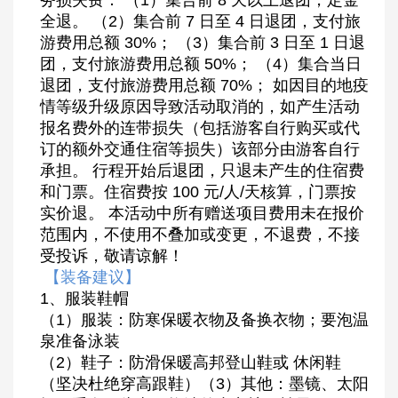
全退。 （2）集合前 7 日至 4 日退团，支付旅
游费用总额 30%； （3）集合前 3 日至 1 日退
团，支付旅游费用总额 50%； （4）集合当日
退团，支付旅游费用总额 70%； 如因目的地疫
情等级升级原因导致活动取消的，如产生活动
报名费外的连带损失（包括游客自行购买或代
订的额外交通住宿等损失）该部分由游客自行
承担。 行程开始后退团，只退未产生的住宿费
和门票。住宿费按 100 元/人/天核算，门票按
实价退。 本活动中所有赠送项目费用未在报价
范围内，不使用不叠加或变更，不退费，不接
受投诉，敬请谅解！
【装备建议】
1、服装鞋帽
（1）服装：防寒保暖衣物及备换衣物；要泡温
泉准备泳装
（2）鞋子：防滑保暖高邦登山鞋或 休闲鞋
（坚决杜绝穿高跟鞋）（3）其他：墨镜、太阳