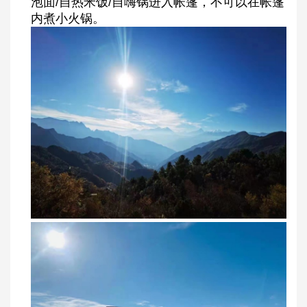
泡面/自热米饭/自嗨锅进入帐篷，不可以在帐篷
内煮小火锅。