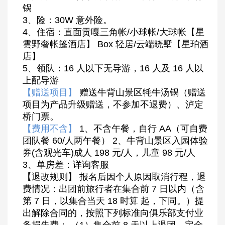
锅
3、险：30W 意外险。
4、住宿：直面贡嘎三角帐/小球帐/大球帐【星
雲野奢帐篷酒店】 Box 轻居/云端晓墅【星珀酒
店】
5、领队：16 人以下无导游，16 人及 16 人以
上配导游
【赠送项目】
赠送牛背山景区牦牛汤锅（赠送
项目为产品升级赠送，不参加不退费）、泸定
桥门票。
【费用不含】
1、不含午餐，自行 AA（可自费
团队餐 60/人两午餐） 2、牛背山景区入园体验
券(含观光车)成人 198 元/人，儿童 98 元/人
3、单房差：详询客服
【退改规则】 报名后因个人原因取消行程，退
费情况：出团前旅行者在集合前 7 日以内（含
第 7 日，以集合当天 18 时算 起，下同。）提
出解除合同的，按照下列标准向俱乐部支付业
务损失费： （1）集合前 8 天以上退团，定金