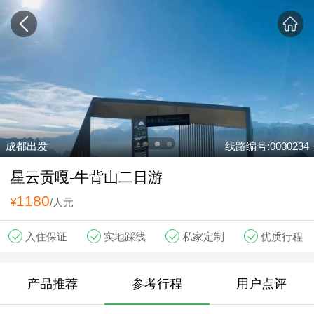
成都出发
线路编号:0000234
星云贡嘎-牛背山二日游
1180
¥
/人元
入住保证
实地踩线
私家定制
优质行程
产品推荐
参考行程
用户点评