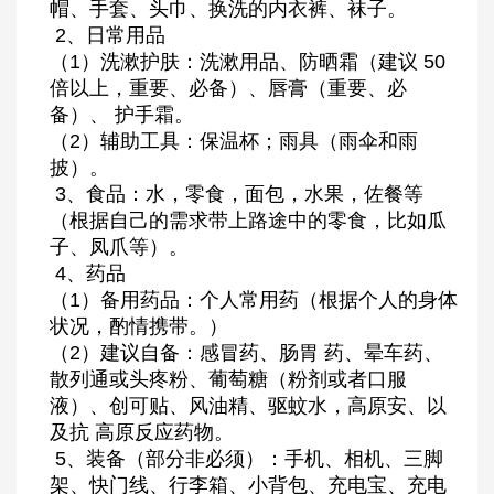
帽、手套、头巾、换洗的内衣裤、袜子。
2、日常用品
（1）洗漱护肤：洗漱用品、防晒霜（建议 50
倍以上，重要、必备）、唇膏（重要、必
备）、 护手霜。
（2）辅助工具：保温杯；雨具（雨伞和雨
披）。
3、食品：水，零食，面包，水果，佐餐等
（根据自己的需求带上路途中的零食，比如瓜
子、凤爪等）。
4、药品
（1）备用药品：个人常用药（根据个人的身体
状况，酌情携带。）
（2）建议自备：感冒药、肠胃 药、晕车药、
散列通或头疼粉、葡萄糖（粉剂或者口服
液）、创可贴、风油精、驱蚊水，高原安、以
及抗 高原反应药物。
5、装备（部分非必须）：手机、相机、三脚
架、快门线、行李箱、小背包、充电宝、充电