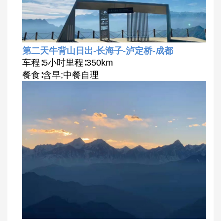
第二天牛背山日出-长海子-泸定桥-成都
车程∶5小时里程∶350km
餐食∶含早;中餐自理