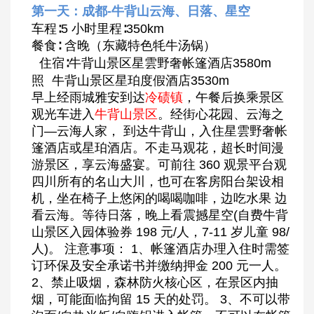
第一天：成都-牛背山云海、日落、星空
车程∶5 小时里程∶350km
餐食∶ 含晚（东藏特色牦牛汤锅）
住宿∶牛背山景区星雲野奢帐篷酒店3580m
照 牛背山景区星珀度假酒店3530m
早上经雨城雅安到达
冷碛镇
，午餐后换乘景区
观光车进入
牛背山景区
。经街心花园、云海之
门—云海人家， 到达牛背山，入住星雲野奢帐
篷酒店或星珀酒店。不走马观花，超长时间漫
游景区，享云海盛宴。可前往 360 观景平台观
四川所有的名山大川，也可在客房阳台架设相
机，坐在椅子上悠闲的喝喝咖啡，边吃水果 边
看云海。等待日落，晚上看震撼星空(自费牛背
山景区入园体验券 198 元/人，7-11 岁儿童 98/
人)。 注意事项： 1、帐篷酒店办理入住时需签
订环保及安全承诺书并缴纳押金 200 元一人。
2、禁止吸烟，森林防火核心区，在景区内抽
烟，可能面临拘留 15 天的处罚。 3、不可以带