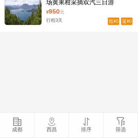
场黄果柑采摘双汽三日游
950
¥
元
行程3天
抵¥0
返¥0
成都
西昌
排序
筛选