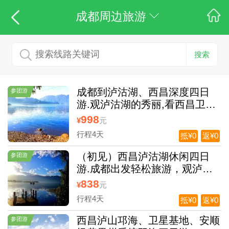
成都周边旅游
搜索
成都到泸沽湖、西昌深度四日
参团游
游.观泸沽湖的秀丽,看西昌卫星
城
998
¥
元
行程4天
抵¥0
返¥0
（初见）西昌泸沽湖休闲四日
参团游
游.成都出发轻松旅游，观泸沽
湖秀美风光
838
¥
元
行程4天
抵¥0
返¥0
西昌泸山邛海、卫星基地、安顺
参团游