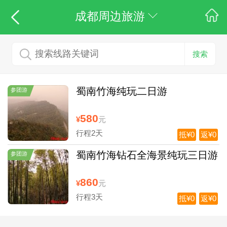
成都周边旅游
搜索
蜀南竹海纯玩二日游
参团游
580
¥
元
行程2天
抵¥0
返¥0
蜀南竹海钻石全海景纯玩三日游
参团游
860
¥
元
行程3天
抵¥0
返¥0