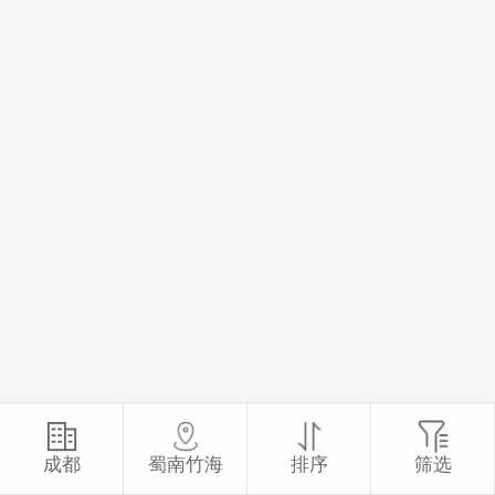
成都
蜀南竹海
排序
筛选