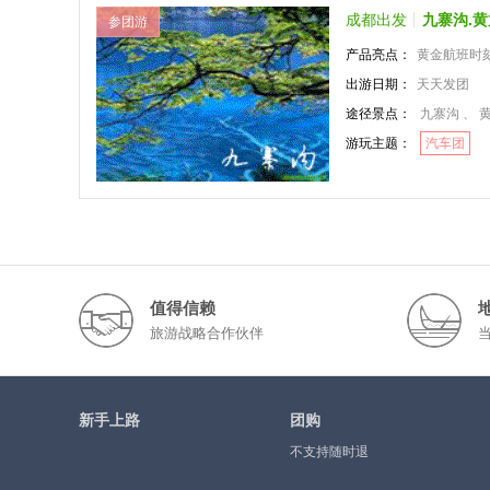
成都出发
九寨沟.黄
参团游
产品亮点：
黄金航班时
出游日期：
天天发团
途径景点：
九寨沟 、 黄
游玩主题：
汽车团
值得信赖
旅游战略合作伙伴
新手上路
团购
不支持随时退