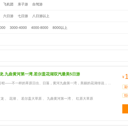
飞机团
亲子游
自驾游
六日游
七日游
八日游以上
000
3000-4000
4000-8000
8000以上
黄龙.九曲黄河第一湾.若尔盖花湖双汽最美5日游
¥
——不一样的草原日出、日落，黄河九曲第一湾，美丽的花湖传说，九寨沟，黄龙，特色藏寨、羌寨。
返
抵
黄龙 、 花湖 、 若尔盖大草原 、 九曲黄河第一湾 、 红原大草原