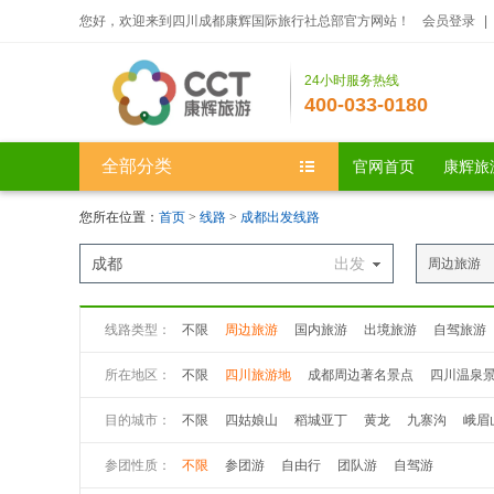
您好，欢迎来到四川成都康辉国际旅行社总部官方网站！
会员登录
|
24小时服务热线
400-033-0180
全部分类
官网首页
康辉旅
您所在位置：
首页
>
线路
>
成都出发线路
成都
出发
周边旅游
线路类型：
不限
周边旅游
国内旅游
出境旅游
自驾旅游
所在地区：
不限
四川旅游地
成都周边著名景点
四川温泉
目的城市：
不限
四姑娘山
稻城亚丁
黄龙
九寨沟
峨眉
九曲黄河第一湾
若尔盖大草原
花湖
丹巴八美
参团性质：
不限
参团游
自由行
团队游
自驾游
丹巴