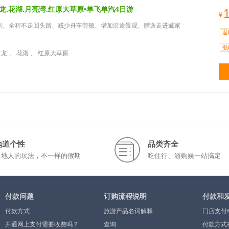
龙.花湖.月亮湾.红原大草原•单飞单汽4日游
¥
刻、全程不走回头路、减少舟车劳顿、增加沿途景观、赠送走进臧家
返
抵
龙 、 花湖 、 红原大草原
地道个性
品类齐全
当地人的玩法，不一样的假期
吃住行、游购娱一站搞定
付款问题
订购流程说明
付款和
付款方式
旅游产品名词解释
门店支付
开通网上支付需要收费吗？
查询
付款方式