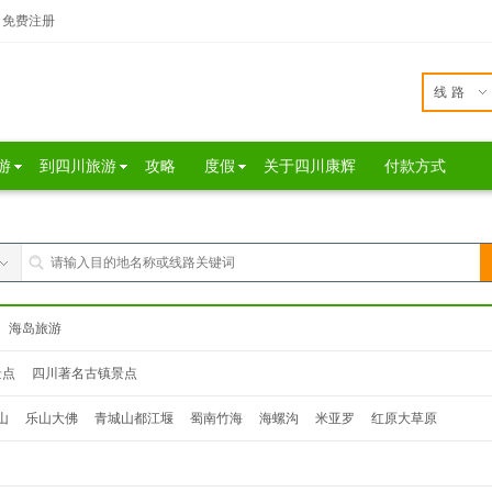
免费注册
线路
游
到四川旅游
攻略
度假
关于四川康辉
付款方式
海岛旅游
景点
四川著名古镇景点
山
乐山大佛
青城山都江堰
蜀南竹海
海螺沟
米亚罗
红原大草原
达瓦更扎
桃坪羌寨
鹧鸪山
西昌
泸沽湖
色达
松坪沟
奶子沟
毕棚