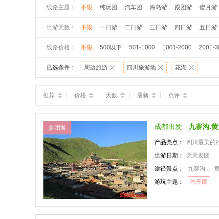
线路主题：
不限
纯玩团
汽车团
海岛游
跟团游
蜜月游
出游天数：
不限
一日游
二日游
三日游
四日游
五日游
线路价格：
不限
500以下
501-1000
1001-2000
2001-3
已选条件：
周边旅游
四川旅游地
花湖
推荐
价格
天数
最新
点评
成都出发
九寨沟.
参团游
产品亮点：
四川最美的行程
出游日期：
天天发团
途径景点：
九寨沟 、 
游玩主题：
汽车团