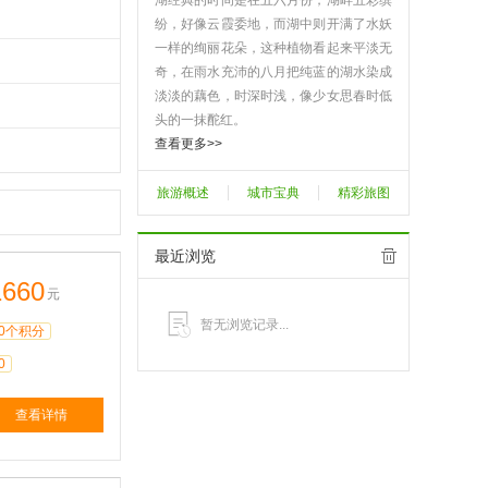
湖经典的时间是在五六月份，湖畔五彩缤
纷，好像云霞委地，而湖中则开满了水妖
一样的绚丽花朵，这种植物看起来平淡无
奇，在雨水充沛的八月把纯蓝的湖水染成
淡淡的藕色，时深时浅，像少女思春时低
头的一抹酡红。
查看更多>>
旅游概述
城市宝典
精彩旅图
最近浏览
1660
元
暂无浏览记录...
0个积分
0
查看详情