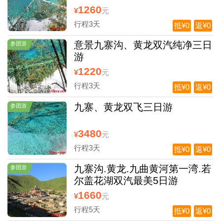
1260
¥
元
行程3天
抵¥0
返¥0
意景九寨沟、黄龙双汽纯净三日
参团游
游
1220
¥
元
行程3天
抵¥0
返¥0
九寨、黄龙双飞三日游
参团游
3480
¥
元
行程3天
抵¥0
返¥0
九寨沟.黄龙.九曲黄河第一湾.若
参团游
尔盖花湖双汽最美5日游
1660
¥
元
行程5天
抵¥0
返¥0