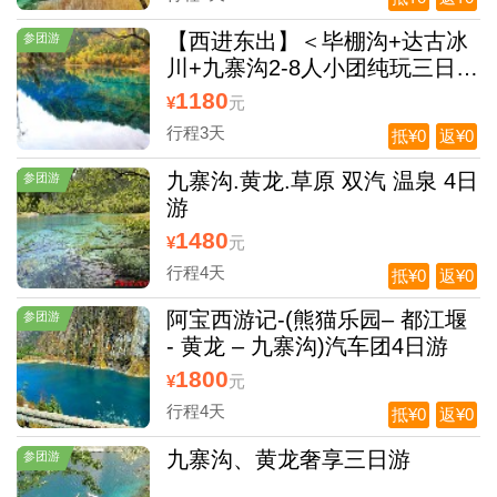
【西进东出】＜毕棚沟+达古冰
参团游
川+九寨沟2-8人小团纯玩三日游
＞1+1保姆车环线新玩法，轻松
1180
¥
元
出行
行程3天
抵¥0
返¥0
九寨沟.黄龙.草原 双汽 温泉 4日
参团游
游
1480
¥
元
行程4天
抵¥0
返¥0
阿宝西游记-(熊猫乐园– 都江堰
参团游
- 黄龙 – 九寨沟)汽车团4日游
1800
¥
元
行程4天
抵¥0
返¥0
九寨沟、黄龙奢享三日游
参团游