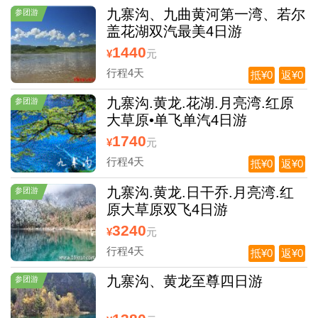
九寨沟、九曲黄河第一湾、若尔
参团游
盖花湖双汽最美4日游
1440
¥
元
行程4天
抵¥0
返¥0
九寨沟.黄龙.花湖.月亮湾.红原
参团游
大草原•单飞单汽4日游
1740
¥
元
行程4天
抵¥0
返¥0
九寨沟.黄龙.日干乔.月亮湾.红
参团游
原大草原双飞4日游
3240
¥
元
行程4天
抵¥0
返¥0
九寨沟、黄龙至尊四日游
参团游