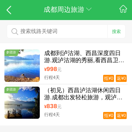
成都周边旅游
搜索
成都到泸沽湖、西昌深度四日
参团游
游.观泸沽湖的秀丽,看西昌卫星
城
998
¥
元
行程4天
抵¥0
返¥0
（初见）西昌泸沽湖休闲四日
参团游
游.成都出发轻松旅游，观泸沽
湖秀美风光
838
¥
元
行程4天
抵¥0
返¥0