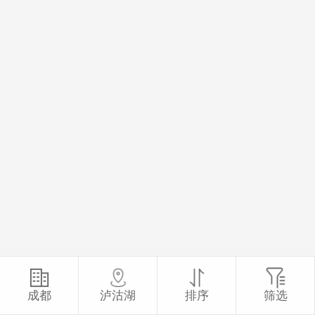
成都
泸沽湖
排序
筛选