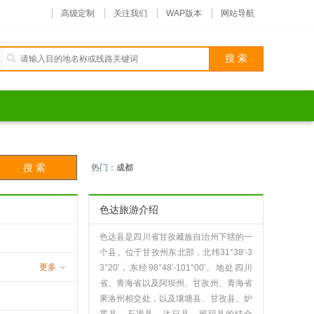
高级定制
关注我们
WAP版本
网站导航
热门：
成都
色达旅游介绍
色达县是四川省甘孜藏族自治州下辖的一
个县。位于甘孜州东北部，北纬31°38′-3
更多
3°20′，东经98°48′-101°00′。地处四川
省、青海省以及阿坝州、甘孜州、青海省
沟
果洛州相交处，以及壤塘县、甘孜县、炉