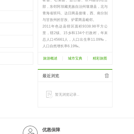
霍县、石渠县、达日县、班玛县的结合
部，东邻阿坝藏羌族自治州壤塘县，北与
青海省班玛、达日两县接壤，西、南分别
与甘孜州的甘孜、炉霍两县毗邻。
2011年色达县辖区面积9338.98平方公
里，辖2镇、15乡和134个行政村，年末
总人口45661人，人口出生率11.09‰，
人口自然增长率6.19‰。
2011年，色达县完成地区生产总值3.82
旅游概述
城市宝典
精彩旅图
亿元，比2010年增长13%。其中第一产
业增加值1.97亿元，比2010年增长6.
9%；第二产业增加值3345万元，比2010
最近浏览
年增长14.6%；第三产业增加值1.51亿
元。
色达县城面积1.8平方公里，常住人口780
暂无浏览记录...
2人，多年流动人口平均为8000人，是全
县政治、经济、文化中心，县城由“井”字
形道路组成“三纵六横”街道，色达县是甘
孜州海拔最高、气候最寒冷、自然条件最
差的以藏民族为主的民族聚居。 [1]
优惠保障
色达县名由来，经考证，主要因早年曾在