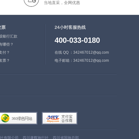
当地直采，全网优惠
色塘发现一马形黄金而得名，故有“金
马”之称。
2018年9月25日，获得商务部“2018年电
子商务进农村综合示范县”荣誉称号。
发票
24小时客服热线
或银行汇款
400-033-0180
查看更多>>
有哪些？
支付？
在线 QQ ：342467012@qq.com
发票？
电子邮箱：342467012@qq.com
社有限公司
四川康辉旅行社
四川省国旅总部