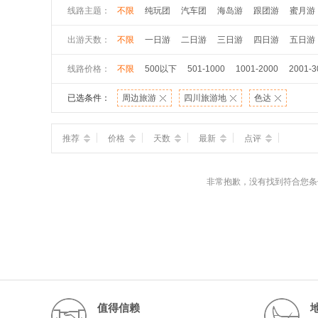
线路主题：
不限
纯玩团
汽车团
海岛游
跟团游
蜜月游
出游天数：
不限
一日游
二日游
三日游
四日游
五日游
线路价格：
不限
500以下
501-1000
1001-2000
2001-3
已选条件：
周边旅游
四川旅游地
色达
推荐
价格
天数
最新
点评
非常抱歉，没有找到符合您条
值得信赖