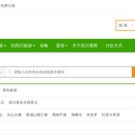
免费注册
线路
游
到四川旅游
攻略
度假
关于四川康辉
付款方式
海岛旅游
景点
四川著名古镇景点
山
乐山大佛
青城山都江堰
蜀南竹海
海螺沟
米亚罗
红原大草原
达瓦更扎
桃坪羌寨
鹧鸪山
西昌
泸沽湖
色达
松坪沟
奶子沟
毕棚