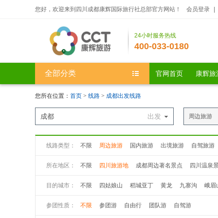
您好，欢迎来到四川成都康辉国际旅行社总部官方网站！
会员登录
|
24小时服务热线
400-033-0180
全部分类
官网首页
康辉旅
您所在位置：
首页
>
线路
>
成都出发线路
成都
出发
周边旅游
线路类型：
不限
周边旅游
国内旅游
出境旅游
自驾旅游
所在地区：
不限
四川旅游地
成都周边著名景点
四川温泉
目的城市：
不限
四姑娘山
稻城亚丁
黄龙
九寨沟
峨眉
九曲黄河第一湾
若尔盖大草原
花湖
丹巴八美
参团性质：
不限
参团游
自由行
团队游
自驾游
丹巴