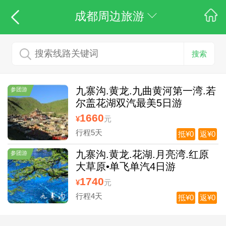
成都周边旅游
搜索
九寨沟.黄龙.九曲黄河第一湾.若
参团游
尔盖花湖双汽最美5日游
1660
¥
元
行程5天
抵¥0
返¥0
九寨沟.黄龙.花湖.月亮湾.红原
参团游
大草原•单飞单汽4日游
1740
¥
元
行程4天
抵¥0
返¥0