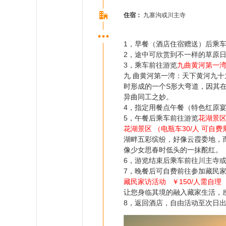
住宿：
九寨沟或川主寺
1，早餐（酒店住宿赠送）后乘
2，途中可欣赏到不一样的草原
3，乘车前往游览
九曲黄河第一湾
九 曲黄河第一湾：天下黄河九
时形成的一个S形大弯道，因其在
异曲同工之妙。
4，指定用餐点午餐（特色红原
5，午餐后乘车前往游览
花湖景区
花湖景区 （电瓶车30/人 可自费
湖畔五彩缤纷，好像云霞委地，
像少女思春时低头的一抹酡红。
6，游览结束后乘车前往川主寺
7，晚餐后可自费前往参加藏民
藏民家访活动 ￥150/人需自理
让您身临其境的融入藏家生活，
8，返回酒店，自由活动至次日