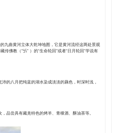
奇的九曲黄河立体大乾坤地图，它是黄河流经这两处景观
佛教（“卐” ）的“生命轮回”或者“日月轮回”学说有
充沛的八月把纯蓝的湖水染成淡淡的藕色，时深时浅，
欢，品尝具有藏羌特色的烤羊、青稞酒、酥油茶等。