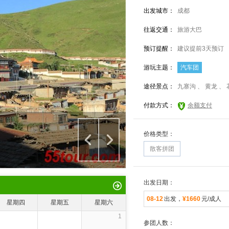
出发城市：
成都
往返交通：
旅游大巴
预订提醒：
建议提前3天预订
游玩主题：
汽车团
途径景点：
九寨沟 、 黄龙 、
付款方式：
余额支付
价格类型：
散客拼团
出发日期：
08-12
出发，
¥1660
元/成人
星期四
星期五
星期六
1
参团人数：