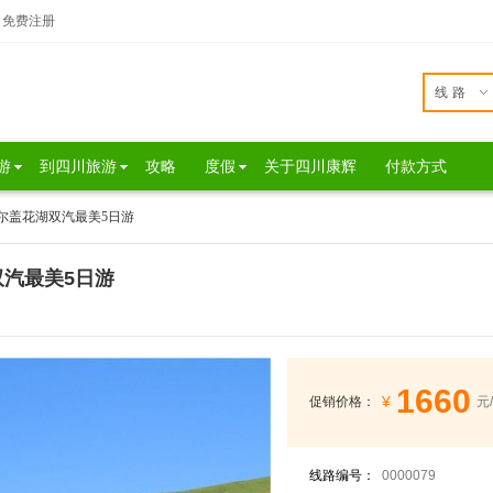
免费注册
线路
游
到四川旅游
攻略
度假
关于四川康辉
付款方式
若尔盖花湖双汽最美5日游
双汽最美5日游
1660
¥
促销价格：
元
线路编号：
0000079