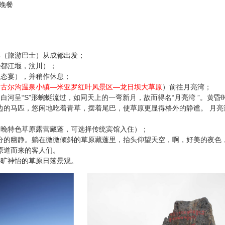
晚餐
车（旅游巴士）从成都出发；
经都江堰，汶川）；
生态宴），并稍作休息；
（
古尔沟温泉小镇—米亚罗红叶风景区—龙日坝大草原
）前往月亮湾；
，白河呈“S”形蜿蜒流过，如同天上的一弯新月，故而得名“月亮湾 ”。黄
边的马匹，悠闲地吃着青草，摆着尾巴，使草原更显得格外的静谧。 月
一晚特色草原露营藏蓬，可选择传统宾馆入住）；
分的幽静。躺在微微倾斜的草原藏蓬里，抬头仰望天空，啊，好美的夜色
原道而来的客人们。
心旷神怡的草原日落景观。