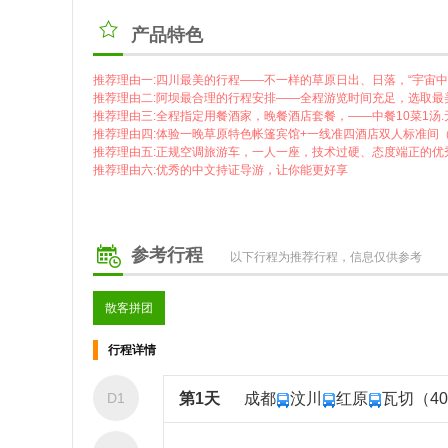
产品特色
推荐理由一:四川最美的行程——不一样的草原日出、日落，“宇宙中
推荐理由二:阿坝最合理的行程安排——全程游览时间充足，选取最
推荐理由三:全程指定用餐酒家，晚餐酒店套餐，——中餐10菜1汤
推荐理由四:体验一晚草原特色帐篷宾馆+一线准四酒店双人标准间
推荐理由五:正规空调旅游车，一人一座，技术过硬、态度端正的优
推荐理由六:优秀的中文持证导游，让你能更好享
参考行程
以下行程为推荐行程，信息仅供参考
散客拼团
行程详情
D1
第1天
成都
汶川
红原
瓦切（40