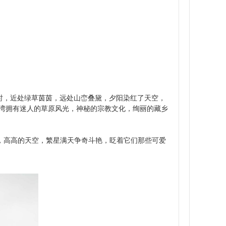
昏时，近处绿草茵茵，远处山峦叠黛，夕阳染红了天空，
亮湾拥有迷人的草原风光，神秘的宗教文化，绚丽的藏乡
，高高的天空，繁星满天争奇斗艳，眨着它们那些可爱