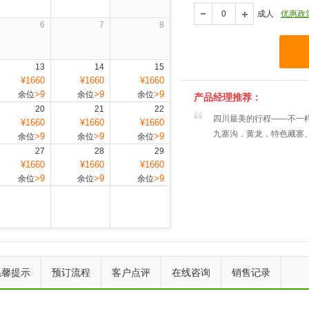
成人
优惠政
6
7
8
13
14
15
¥1660
¥1660
¥1660
>9
>9
>9
余位
余位
余位
产品经理推荐：
20
21
22
四川最美的行程——不一
¥1660
¥1660
¥1660
九寨沟，黄龙，特色藏寨
>9
>9
>9
余位
余位
余位
27
28
29
¥1660
¥1660
¥1660
>9
>9
>9
余位
余位
余位
上一个
下一个
温馨提示
预订流程
客户点评
在线咨询
销售记录