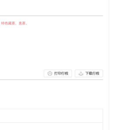
，特色藏寨、羌寨。
打印行程
下载行程