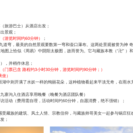
车（旅游巴士）从酒店出发；
日出景观；
（游览时间约60分钟）
；
十九道弯，最美的自然景观要数第一弯和壶口瀑布。这两处景观被誉为神 
地图上恰似《周易》中阴阳太极图，故而誉为。它与藏族本教（“卍” ）和藏传
宴），并稍作休息；
（门票已含 路程约3小时30分钟，游览时间约90分钟；）
乘坐）
而湖中则开满了水妖一样的绚丽花朵，这种植物看起来平淡无奇，在雨水
或九寨沟入住酒店享用晚餐（晚餐为酒店团队餐）
家访活动（费用需自理，活动时间约60分钟，自愿消费，绝不强销）；
感受藏族的建筑、风土人情、宗教信仰，与藏族帅哥美女一起参与锅庄狂
出发；