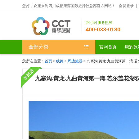
您好，欢迎来到四川成都康辉国际旅行社总部官方网站！
会员登录
|
24小时服务热线
400-033-0180
全部分类
官网首页
康辉旅
您所在位置：
首页
>
线路
>
周边旅游
> 九寨沟.黄龙.九曲黄河第一湾.
九寨沟.黄龙.九曲黄河第一湾.若尔盖花湖