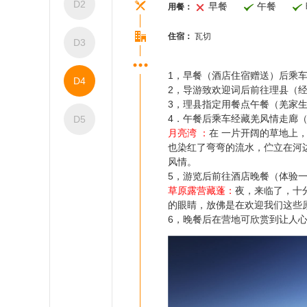
D2
早餐
午餐
用餐：
住宿：
瓦切
D3
1，早餐（酒店住宿赠送）后乘
D4
2，导游致欢迎词后前往理县（
3，理县指定用餐点午餐（羌家
4．午餐后乘车经藏羌风情走廊
D5
月亮湾 ：
在 一片开阔的草地上
也染红了弯弯的流水，伫立在河
风情。
5，游览后前往酒店晚餐（体验
草原露营藏蓬：
夜，来临了，十
的眼睛，放佛是在欢迎我们这些
6，晚餐后在营地可欣赏到让人