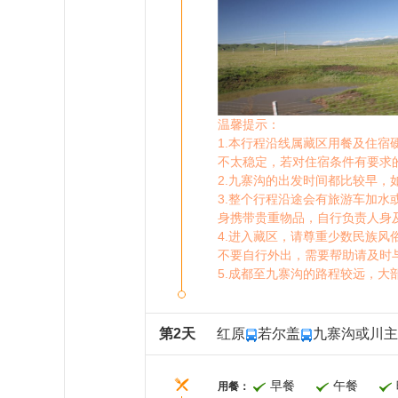
温馨提示：
1.本行程沿线属藏区用餐及住
不太稳定，若对住宿条件有要求
2.九寨沟的出发时间都比较早
3.整个行程沿途会有旅游车加
身携带贵重物品，自行负责人身
4.进入藏区，请尊重少数民族
不要自行外出，需要帮助请及时
5.成都至九寨沟的路程较远，
第2天
红原
若尔盖
九寨沟或川主
早餐
午餐
用餐：