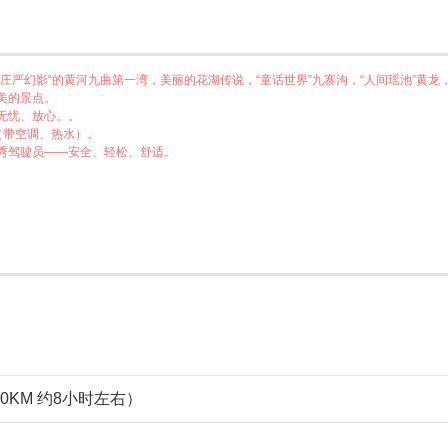
庄严幻影“的黄河九曲第一湾，美丽的花湖传说，“童话世界”九寨沟，“人间瑶池”黄龙
美的景点。
.无忧、放心。。
（带空调、热水）。
秀驾驶员——安全、轻松、舒适。
0KM 约8小时左右）