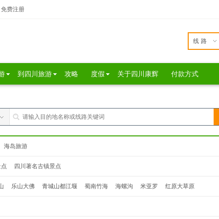
免费注册
线路
游
到四川旅游
攻略
度假
关于四川康辉
付款方式
海岛旅游
景点
四川著名古镇景点
山
乐山大佛
青城山都江堰
蜀南竹海
海螺沟
米亚罗
红原大草原
达瓦更扎
桃坪羌寨
鹧鸪山
西昌
泸沽湖
色达
松坪沟
奶子沟
毕棚