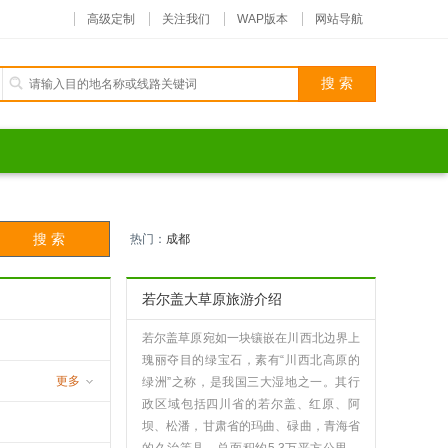
高级定制
关注我们
WAP版本
网站导航
热门：
成都
若尔盖大草原旅游介绍
若尔盖草原宛如一块镶嵌在川西北边界上
瑰丽夺目的绿宝石，素有“川西北高原的
更多
绿洲”之称，是我国三大湿地之一。其行
政区域包括四川省的若尔盖、红原、阿
沟
坝、松潘，甘肃省的玛曲、碌曲，青海省