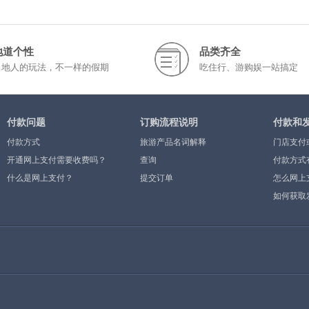
地道个性
品类齐全
当地人的玩法，不一样的假期
吃住行、游购娱一站搞定
付款问题
订购流程说明
付款和
付款方式
旅游产品名词解释
门店支付
开通网上支付需要收费吗？
查询
付款方式
什么是网上支付？
提交订单
怎么网上
如何获取