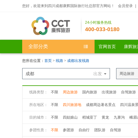
您好，欢迎来到四川成都康辉国际旅行社总部官方网站！
会员登录
|
24小时服务热线
400-033-0180
全部分类
官网首页
康辉旅
您所在位置：
首页
>
线路
>
成都出发线路
成都
出发
周边旅游
线路类型：
不限
周边旅游
国内旅游
出境旅游
自驾旅游
所在地区：
不限
四川旅游地
成都周边著名景点
四川温泉
目的城市：
不限
四姑娘山
稻城亚丁
黄龙
九寨沟
峨眉
九曲黄河第一湾
若尔盖大草原
花湖
丹巴八美
参团性质：
不限
参团游
自由行
团队游
自驾游
丹巴