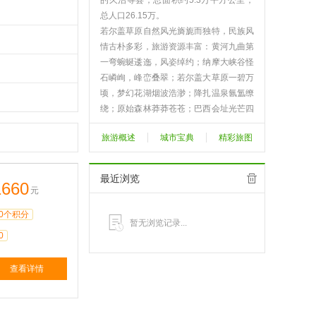
的久治等县，总面积约5.3万平方公里，
总人口26.15万。
若尔盖草原自然风光旖旎而独特，民族风
情古朴多彩，旅游资源丰富：黄河九曲第
一弯蜿蜒逶迤，风姿绰约；纳摩大峡谷怪
石嶙峋，峰峦叠翠；若尔盖大草原一碧万
顷，梦幻花湖烟波浩渺；降扎温泉氤氲缭
绕；原始森林莽莽苍苍；巴西会址光芒四
射；古潘州遗址绵亘至今；宗教文化神奇
旅游概述
城市宝典
精彩旅图
瑰丽；民族风情古老质朴……
漫步若尔盖，枕黄河涛声，观日落牧归，
共水天一色；卧花湖栈道，看鸥翔鹤舞，
最近浏览
1660
任云卷云舒。跨骏马飞身天际，入峡谷探
元
白龙江源，品奶酪饼、喝酥油茶、吃烤全
0个积分
羊、煮黄河鱼、舞迷人锅庄，如品诗赏
暂无浏览记录...
画，其乐融融，妙趣无穷。
0
查看更多>>
查看详情