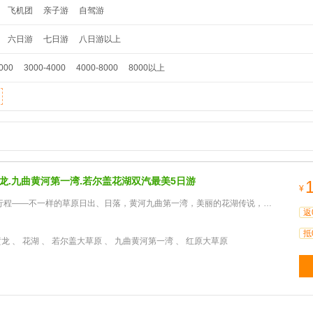
飞机团
亲子游
自驾游
六日游
七日游
八日游以上
000
3000-4000
4000-8000
8000以上
黄龙.九曲黄河第一湾.若尔盖花湖双汽最美5日游
¥
——不一样的草原日出、日落，黄河九曲第一湾，美丽的花湖传说，九寨沟，黄龙，特色藏寨、羌寨。
返
抵
黄龙 、 花湖 、 若尔盖大草原 、 九曲黄河第一湾 、 红原大草原