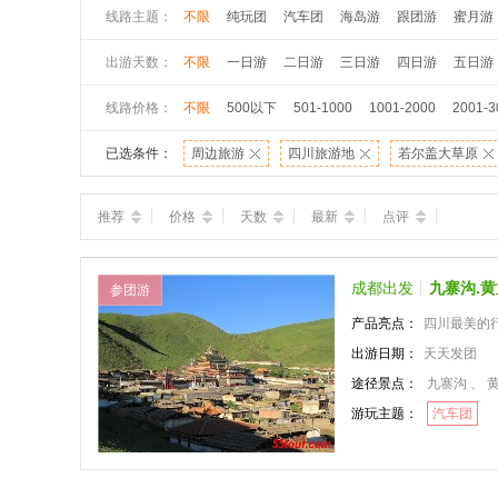
线路主题：
不限
纯玩团
汽车团
海岛游
跟团游
蜜月游
出游天数：
不限
一日游
二日游
三日游
四日游
五日游
线路价格：
不限
500以下
501-1000
1001-2000
2001-3
已选条件：
周边旅游
四川旅游地
若尔盖大草原
推荐
价格
天数
最新
点评
成都出发
九寨沟.
参团游
产品亮点：
四川最美的行程
出游日期：
天天发团
途径景点：
九寨沟 、 
游玩主题：
汽车团