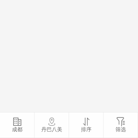
成都
丹巴八美
排序
筛选