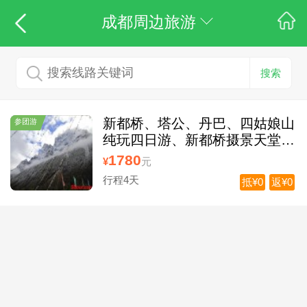
成都周边旅游
搜索
新都桥、塔公、丹巴、四姑娘山
参团游
纯玩四日游、新都桥摄景天堂、
塔公草原
1780
¥
元
行程4天
抵¥0
返¥0