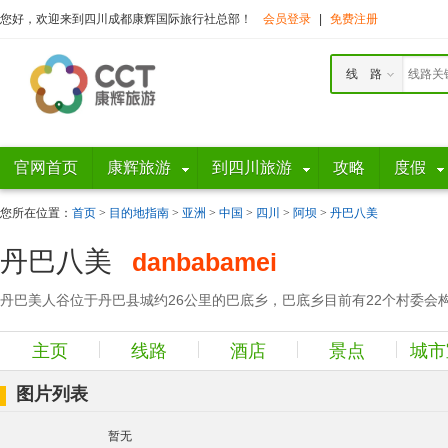
您好，欢迎来到四川成都康辉国际旅行社总部！
会员登录
|
免费注册
线 路
官网首页
康辉旅游
到四川旅游
攻略
度假
您所在位置：
首页
>
目的地指南
>
亚洲
>
中国
>
四川
>
阿坝
>
丹巴八美
丹巴八美
danbabamei
丹巴美人谷位于丹巴县城约26公里的巴底乡，巴底乡目前有22个村委会
主页
线路
酒店
景点
城市
图片列表
暂无