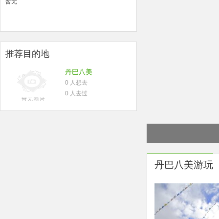
暂无
推荐目的地
丹巴八美
0 人想去
0 人去过
丹巴八美游玩