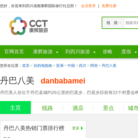
您好，欢迎来到四川成都康辉国际旅行社总部！
会员登录
|
免费注册
线 路
官网首页
康辉旅游
到四川旅游
攻略
度假
您所在位置：
首页
>
目的地指南
>
亚洲
>
中国
>
四川
>
阿坝
>
丹巴八美
丹巴八美
danbabamei
丹巴美人谷位于丹巴县城约26公里的巴底乡，巴底乡目前有22个村委会
主页
线路
酒店
景点
城
丹巴八美热销门票排行榜
更多