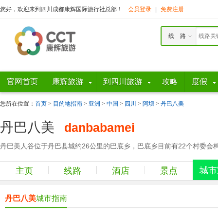
您好，欢迎来到四川成都康辉国际旅行社总部！
会员登录
|
免费注册
线 路
官网首页
康辉旅游
到四川旅游
攻略
度假
您所在位置：
首页
>
目的地指南
>
亚洲
>
中国
>
四川
>
阿坝
>
丹巴八美
丹巴八美
danbabamei
丹巴美人谷位于丹巴县城约26公里的巴底乡，巴底乡目前有22个村委会
城市
主页
线路
酒店
景点
丹巴八美
城市指南