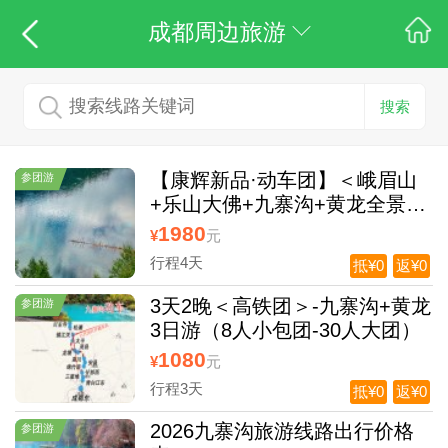
成都周边旅游
搜索
【康辉新品·动车团】＜峨眉山
参团游
+乐山大佛+九寨沟+黄龙全景动
车纯玩4日游＞双动贯穿四川4大
1980
¥
元
世界遗产
行程4天
抵¥0
返¥0
3天2晚＜高铁团＞-九寨沟+黄龙
参团游
3日游（8人小包团-30人大团）
1080
¥
元
行程3天
抵¥0
返¥0
2026九寨沟旅游线路出行价格
参团游