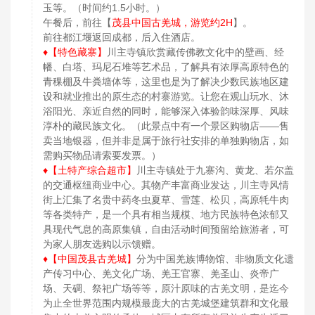
玉等。（时间约1.5小时。）
午餐后，前往【
茂县中国古羌城，游览约2H
】。
前往都江堰返回成都，后入住酒店。
♦【特色藏寨】
川主寺镇欣赏藏传佛教文化中的壁画、经
幡、白塔、玛尼石堆等艺术品，了解具有浓厚高原特色的
青稞棚及牛粪墙体等，这里也是为了解决少数民族地区建
设和就业推出的原生态的村寨游览。让您在观山玩水、沐
浴阳光、亲近自然的同时，能够深入体验韵味深厚、风味
淳朴的藏民族文化。（此景点中有一个景区购物店——售
卖当地银器，但并非是属于旅行社安排的单独购物店，如
需购买物品请索要发票。）
♦【土特产综合超市】
川主寺镇处于九寨沟、黄龙、若尔盖
的交通枢纽商业中心。其物产丰富商业发达，川主寺风情
街上汇集了名贵中药冬虫夏草、雪莲、松贝，高原牦牛肉
等各类特产，是一个具有相当规模、地方民族特色浓郁又
具现代气息的高原集镇，自由活动时间预留给旅游者，可
为家人朋友选购以示馈赠。
♦【中国茂县古羌城】
分为中国羌族博物馆、非物质文化遗
产传习中心、羌文化广场、羌王官寨、羌圣山、炎帝广
场、天碉、祭祀广场等等，原汁原味的古羌文明，是迄今
为止全世界范围内规模最庞大的古羌城堡建筑群和文化最