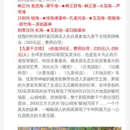
树正沟 老虎海--犀牛海--★树正群海--树正寨--火花海---芦
苇滩
日则沟 镜海--★珍珠滩瀑布--孔雀河道--★五花海--熊猫海-
-箭竹海---原始森林
则查洼沟 长海--★五彩池--诺日朗瀑布
按预约时间准时返回酒店入住自愿参加九寨千古情风情晚
会（260元起，费用自理）
【九寨千古情】（价值350元，费用自理：220元/人-290
元/人）
全球首创的5D剧院实景演出，也是迄今为止四川
省投资最巨、科技含量最高、藏羌原生态文化容量最大的
旅游演艺秀。演出分为《藏密》、《古羌战歌》、《汉藏
和亲》、《大爱无疆》、《九寨传说》、《天地吉祥》等
场。优美而神秘的藏羌歌舞带你进入穿越时空之旅，辉煌
的大唐皇宫展现了文成公主汉藏和亲的壮举。全球首创的
5D实景和高科技手段再现了阿坝州512汶川大地震的惨烈
场面，山崩地裂、房倒屋塌，整个剧院和数千个座位强烈
震动，3000立方大洪水“排山倒海”般倾泻而下……一个个
真实的故事、一幅幅感人的画面展现了中华民族万众一心
抗震救灾的大爱无疆。