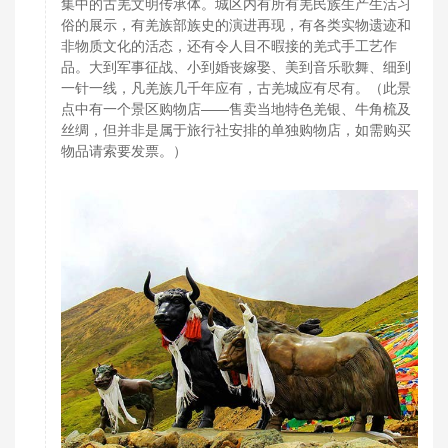
集中的古羌文明传承体。城区内有所有羌民族生产生活习
俗的展示，有羌族部族史的演进再现，有各类实物遗迹和
非物质文化的活态，还有令人目不暇接的羌式手工艺作
品。大到军事征战、小到婚丧嫁娶、美到音乐歌舞、细到
一针一线，凡羌族几千年应有，古羌城应有尽有。（此景
点中有一个景区购物店——售卖当地特色羌银、牛角梳及
丝绸，但并非是属于旅行社安排的单独购物店，如需购买
物品请索要发票。）