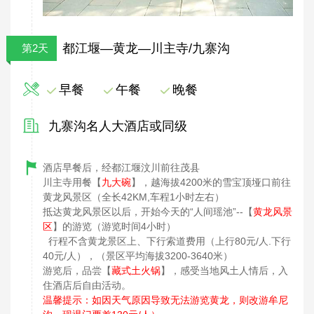
都江堰—黄龙—川主寺/九寨沟
第2天
早餐
午餐
晚餐
九寨沟名人大酒店或同级
酒店早餐后，经都江堰汶川前往茂县
川主寺用餐【
九大碗
】，越海拔4200米的雪宝顶垭口前往
黄龙风景区（全长42KM,车程1小时左右）
抵达黄龙风景区以后，开始今天的“人间瑶池”--【
黄龙风景
区
】的游览（游览时间4小时）
行程不含黄龙景区上、下行索道费用（上行80元/人.下行
40元/人），（景区平均海拔3200-3640米）
游览后，品尝【
藏式土火锅
】，感受当地风土人情后，入
住酒店后自由活动。
温馨提示：如因天气原因导致无法游览黄龙，则改游牟尼