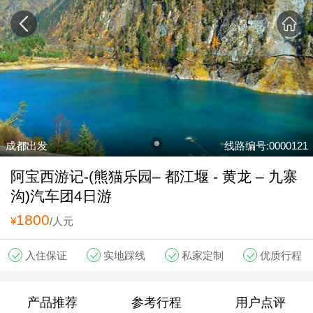
成都出发
线路编号:0000121
阿宝西游记-(熊猫乐园– 都江堰 - 黄龙 – 九寨
沟)汽车团4日游
1800
¥
/人元
入住保证
实地踩线
私家定制
优质行程
产品推荐
参考行程
用户点评