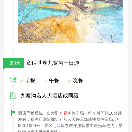
童话世界九寨沟一日游
第3天
早餐
午餐
晚餐
九寨沟名人大酒店或同级
酒店早餐后统一出发到
九寨沟
停车场（行车时间约10分钟
左右，视酒店远近而定）从蓝天停车场或明华停车场步行
800-1000米，景区门口取票依序排队乘坐观光车进沟，景
区内游览不低于8小时；