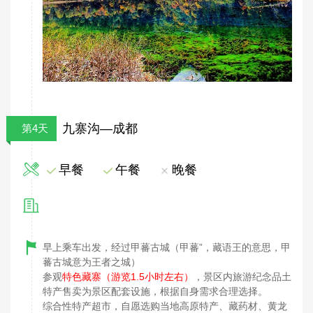
九寨沟—成都
第4天
早餐
午餐
晚餐
早上乘车出发，经过甲蕃古城（甲蕃”，藏语王的意思，甲
蕃古城意为王者之城）
参观
特色藏寨（游览1.5小时左右）
，景区内旅游纪念品土
特产售卖为景区配套设施，根据自身需求合理选择。
综合性特产超市，自愿选购当地高原特产、藏药材、黄龙